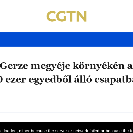
Gerze megyéje környékén a 
0 ezer egyedből álló csapat
 loaded, either because the server or network failed or because the f