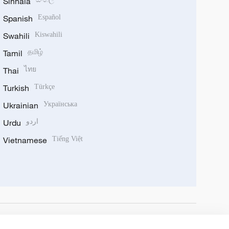
Sinhala
Spanish
Español
Swahili
Kiswahili
Tamil
தமிழ்
Thai
ไทย
Turkish
Türkçe
Ukrainian
Українська
Urdu
اردو
Vietnamese
Tiếng Việt