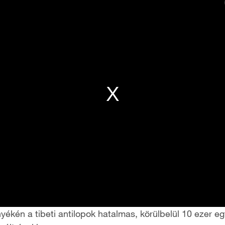
ékén a tibeti antilopok hatalmas, körülbelül 10 ezer e