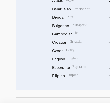
Arabic
Belarusian
Беларуская
Bengali
বাংলা
Bulgarian
Български
Cambodian
ខ្មែរ
Croatian
Hrvatski
Czech
Český
English
English
Esperanto
Esperanto
Filipino
Filipino
DOWNLOAD OUR APP