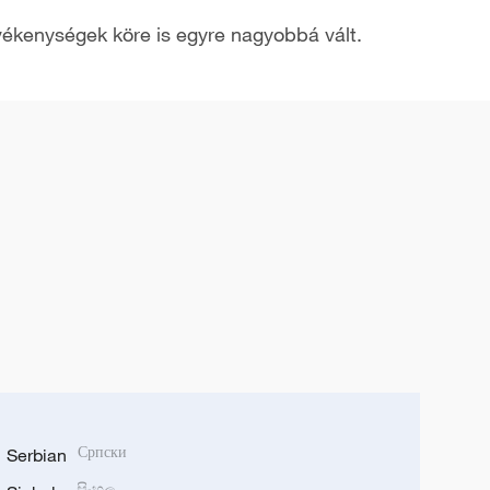
evékenységek köre is egyre nagyobbá vált.
Serbian
Српски
සිංහල