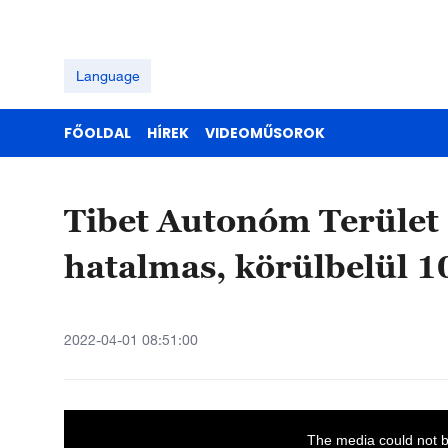
Language
FŐOLDAL
HÍREK
VIDEOMŰSOROK
Tibet Autonóm Terület 
hatalmas, körülbelül 1
2022-04-01 08:51:00
T
h
i
The media could not be
s