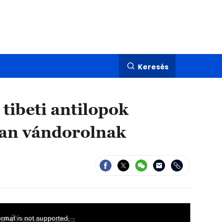
Keresés
tibeti antilopok
ban vándorolnak
ormat is not supported.