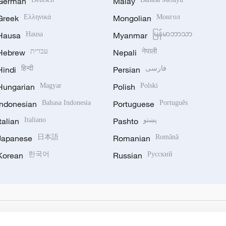
German
Malay
Greek
Ελληνικά
Mongolian
Монгол
Hausa
Hausa
Myanmar
မြန်မာဘာသာ
Hebrew
עברית
Nepali
नेपाली
Hindi
हिन्दी
Persian
فارسی
Hungarian
Magyar
Polish
Polski
Indonesian
Bahasa Indonesia
Portuguese
Português
Italian
Italiano
Pashto
پښتو
Japanese
日本語
Romanian
Română
Korean
한국어
Russian
Русский