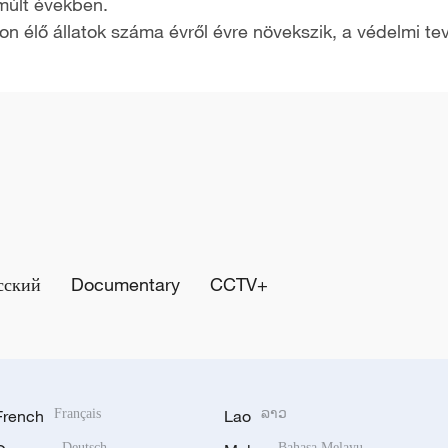
lmúlt években.
on élő állatok száma évről évre növekszik, a védelmi t
сский
Documentary
CCTV+
French
Français
Lao
ລາວ
Deutsch
Bahasa Melayu