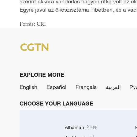
szerint ekkora vándorlás nagyon ritka volt az e
Egyre javul az ökoszisztéma Tibetben, és a vad
Forrás: CRI
EXPLORE MORE
English
Español
Français
العربية
Ру
CHOOSE YOUR LANGUAGE
Albanian
Shqip
العربية