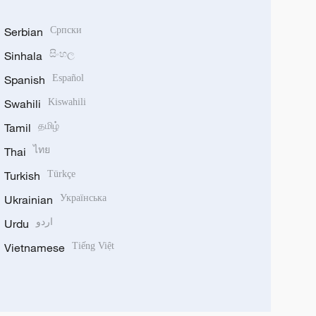
Serbian
Српски
Sinhala
සිංහල
Spanish
Español
Swahili
Kiswahili
Tamil
தமிழ்
Thai
ไทย
Turkish
Türkçe
Ukrainian
Українська
Urdu
اردو
Vietnamese
Tiếng Việt