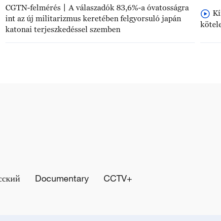
CGTN-felmérés丨A válaszadók 83,6%-a óvatosságra
Kí
int az új militarizmus keretében felgyorsuló japán
kötel
katonai terjeszkedéssel szemben
сский
Documentary
CCTV+