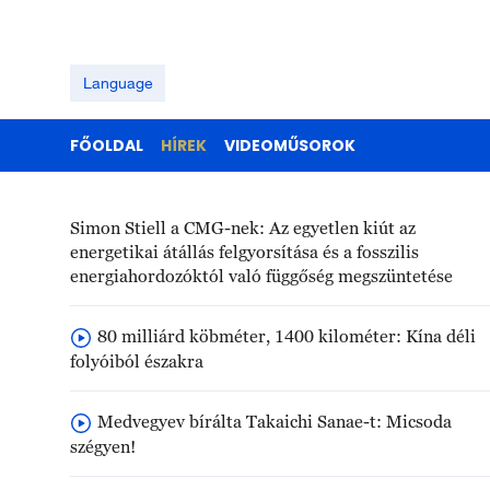
Language
FŐOLDAL
HÍREK
VIDEOMŰSOROK
Simon Stiell a CMG-nek: Az egyetlen kiút az
energetikai átállás felgyorsítása és a fosszilis
energiahordozóktól való függőség megszüntetése
80 milliárd köbméter, 1400 kilométer: Kína déli
folyóiból északra
Medvegyev bírálta Takaichi Sanae-t: Micsoda
szégyen!