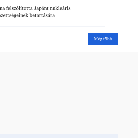
na felszólította Japánt nukleáris
ezettségeinek betartására
Még több