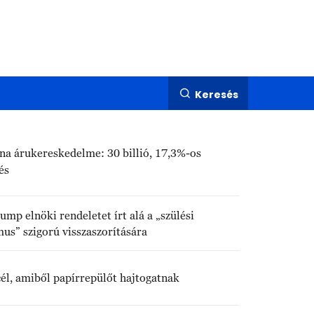
Keresés
na árukereskedelme: 30 billió, 17,3%-os
és
ump elnöki rendeletet írt alá a „szülési
mus” szigorú visszaszorítására
él, amiből papírrepülőt hajtogatnak