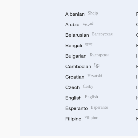
Albanian
Shqip
Arabic
العربية
Belarusian
Беларуская
Bengali
বাংলা
Bulgarian
Български
Cambodian
ខ្មែរ
Croatian
Hrvatski
Czech
Český
English
English
Esperanto
Esperanto
Filipino
Filipino