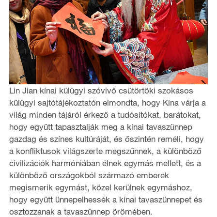
Lin Jian kínai külügyi szóvivő csütörtöki szokásos
külügyi sajtótájékoztatón elmondta, hogy Kína várja a
világ minden tájáról érkező a tudósítókat, barátokat,
hogy együtt tapasztalják meg a kínai tavaszünnep
gazdag és színes kultúráját, és őszintén reméli, hogy
a konfliktusok világszerte megszűnnek, a különböző
civilizációk harmóniában élnek egymás mellett, és a
különböző országokból származó emberek
megismerik egymást, közel kerülnek egymáshoz,
hogy együtt ünnepelhessék a kínai tavaszünnepet és
osztozzanak a tavaszünnep örömében.