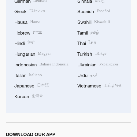
Deutsch
සිංහල
German
Sinhala
Ελληνικά
Español
Greek
Spanish
Hausa
Kiswahili
Hausa
Swahili
עברית
தமிழ்
Hebrew
Tamil
हिन्दी
ไทย
Hindi
Thai
Magyar
Türkçe
Hungarian
Turkish
Bahasa Indonesia
Українська
Indonesian
Ukrainian
Italiano
اردو
Italian
Urdu
日本語
Tiếng Việt
Japanese
Vietnamese
한국어
Korean
DOWNLOAD OUR APP