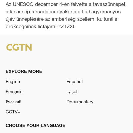
Az UNESCO december 4-én felvette a tavaszünnepet,
a kínai nép társadalmi gyakorlatait a hagyományos
újév ünneplésére az emberiség szellemi kulturális
örökségeinek listájára.
#ZTZXL
EXPLORE MORE
English
Español
Français
العربية
Русский
Documentary
CCTV+
CHOOSE YOUR LANGUAGE