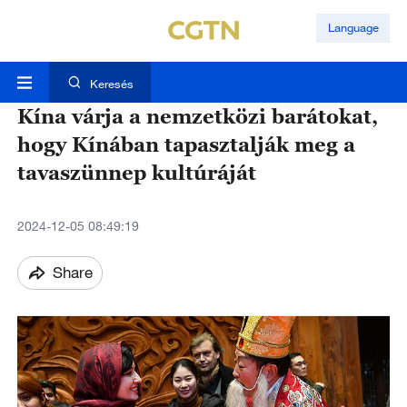
Language
Keresés
Kína várja a nemzetközi barátokat,
hogy Kínában tapasztalják meg a
tavaszünnep kultúráját
2024-12-05 08:49:19
Share