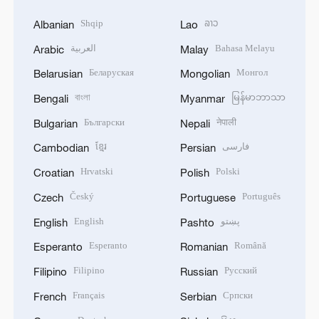
Shqip
ລາວ
Albanian
Lao
العربية
Bahasa Melayu
Arabic
Malay
Беларуская
Монгол
Belarusian
Mongolian
বাংলা
မြန်မာဘာသာ
Bengali
Myanmar
Български
नेपाली
Bulgarian
Nepali
ខ្មែរ
فارسی
Cambodian
Persian
Hrvatski
Polski
Croatian
Polish
Český
Português
Czech
Portuguese
English
پښتو
English
Pashto
Esperanto
Română
Esperanto
Romanian
Filipino
Русский
Filipino
Russian
Français
Српски
French
Serbian