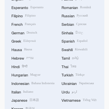
Esperanto
Română
Esperanto
Romanian
Filipino
Русский
Filipino
Russian
Français
Српски
French
Serbian
Deutsch
සිංහල
German
Sinhala
Ελληνικά
Español
Greek
Spanish
Hausa
Kiswahili
Hausa
Swahili
עברית
தமிழ்
Hebrew
Tamil
हिन्दी
ไทย
Hindi
Thai
Magyar
Türkçe
Hungarian
Turkish
Bahasa Indonesia
Українська
Indonesian
Ukrainian
Italiano
اردو
Italian
Urdu
日本語
Tiếng Việt
Japanese
Vietnamese
한국어
Korean