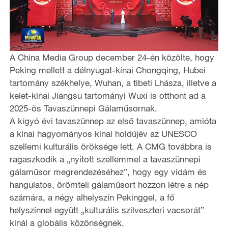
A China Media Group december 24-én közölte, hogy
Peking mellett a délnyugat-kínai Chongqing, Hubei
tartomány székhelye, Wuhan, a tibeti Lhásza, illetve a
kelet-kínai Jiangsu tartományi Wuxi is otthont ad a
2025-ös Tavaszünnepi Gálaműsornak.
A kígyó évi tavaszünnep az első tavaszünnep, amióta
a kínai hagyományos kínai holdújév az UNESCO
szellemi kulturális öröksége lett. A CMG továbbra is
ragaszkodik a „nyitott szellemmel a tavaszünnepi
gálaműsor megrendezéséhez”, hogy egy vidám és
hangulatos, örömteli gálaműsort hozzon létre a nép
számára, a négy alhelyszín Pekinggel, a fő
helyszínnel együtt „kulturális szilveszteri vacsorát”
kínál a globális közönségnek.