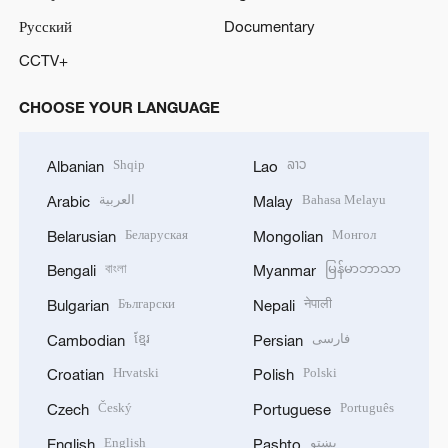
Русский
Documentary
CCTV+
CHOOSE YOUR LANGUAGE
Shqip
ລາວ
Albanian
Lao
العربية
Bahasa Melayu
Arabic
Malay
Беларуская
Монгол
Belarusian
Mongolian
বাংলা
မြန်မာဘာသာ
Bengali
Myanmar
Български
नेपाली
Bulgarian
Nepali
ខ្មែរ
فارسی
Cambodian
Persian
Hrvatski
Polski
Croatian
Polish
Český
Português
Czech
Portuguese
English
پښتو
English
Pashto