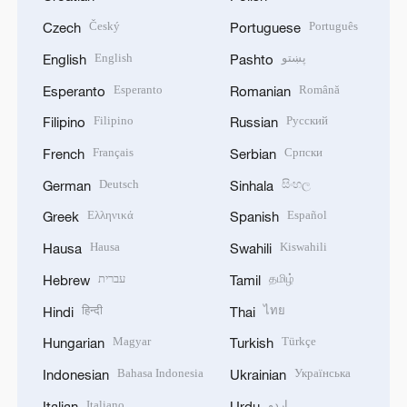
Český
Português
Czech
Portuguese
English
پښتو
English
Pashto
Esperanto
Română
Esperanto
Romanian
Filipino
Русский
Filipino
Russian
Français
Српски
French
Serbian
Deutsch
සිංහල
German
Sinhala
Ελληνικά
Español
Greek
Spanish
Hausa
Kiswahili
Hausa
Swahili
עברית
தமிழ்
Hebrew
Tamil
हिन्दी
ไทย
Hindi
Thai
Magyar
Türkçe
Hungarian
Turkish
Bahasa Indonesia
Українська
Indonesian
Ukrainian
Italiano
اردو
Italian
Urdu