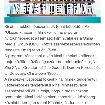
Kínai filmekkel népszerűsítik Kínát külföldön. Az
“Utazás kínában – filmekel” című program
nyitóünnepségét a Nemzeti Filmhivatal és a China
Media Group (CMG) közös szervezésében Pekingben
rendezték meg február 17-én.
A program részeként olyan kínai filmeket vetítenek
majd külföldi közönség számára, mint például a „Ne
Zha 2”, a
„
Creation of The Gods Ⅱ: Demon Forces” és
a
„
Detective Chinatown 1900”.
A rendezvénysorozat főként kínai filmek tengerentúli
vetítéséből és tengerentúli kínai filmfesztiválok
szervezéséből áll, s célja, hogy a mozivásznon
bemutatott kínai történeteken keresztül a közönség
közelebb kerüljön a mai Kínához, és turisztikai