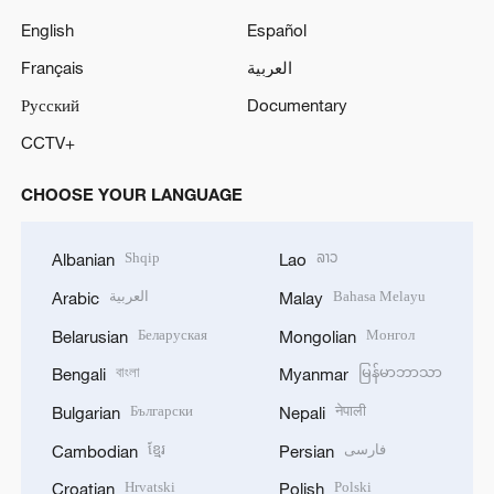
English
Español
Français
العربية
Русский
Documentary
CCTV+
CHOOSE YOUR LANGUAGE
Shqip
ລາວ
Albanian
Lao
العربية
Bahasa Melayu
Arabic
Malay
Беларуская
Монгол
Belarusian
Mongolian
বাংলা
မြန်မာဘာသာ
Bengali
Myanmar
Български
नेपाली
Bulgarian
Nepali
ខ្មែរ
فارسی
Cambodian
Persian
Hrvatski
Polski
Croatian
Polish