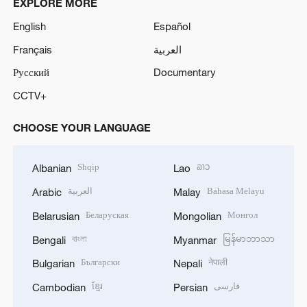
EXPLORE MORE
English
Español
Français
العربية
Русский
Documentary
CCTV+
CHOOSE YOUR LANGUAGE
Shqip
ລາວ
Albanian
Lao
العربية
Bahasa Melayu
Arabic
Malay
Беларуская
Монгол
Belarusian
Mongolian
বাংলা
မြန်မာဘာသာ
Bengali
Myanmar
Български
नेपाली
Bulgarian
Nepali
ខ្មែរ
فارسی
Cambodian
Persian