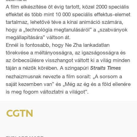
A film elkészítése öt évig tartott, közel 2000 speciális
effektet és több mint 10 000 speciális effektus-elemet
tartalmaz, lehetővé téve a kínai animáció számára,
hogy a „technológia megtanulásáról” a „szabványok
megállapítására” váltson át.
Ennél is fontosabb, hogy Ne Zha lankadatlan
törekvése a méltányosságra, az igazságosságra és
az önbecsülésre visszhangot váltott ki a világ minden
táján a nézők körében. A szingapúri
Straits Times
nezhaizmusnak nevezte a film sorait: „A sorsom a
saját kezemben van” és „Még az ég és a föld ellenére
is meg fogom változtatni a világot”.