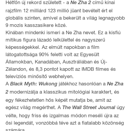
Hétfőn új rekord született - a
című kínai
Ne Zha 2
rajzfilm 12 milliárd 123 millió jüant bevételt ért el
globális szinten, amivel a bekerült a világ legnagyobb
9 mozis kasszasikere közé.
Kínában mindenki ismeri a Ne Zha nevet. Ez a kisfiú
mitikus figura lázadó lelkülettel és nagyszerű
képességekkel. Az elmúlt napokban a film
látogatottsága 90% feletti volt az Egyesült
Államokban, Kanadában, Ausztráliában és Új-
Zélandon, és 8,3 pontot kapott az IMDB filmes és
televíziós minősítő webhelyen.
A
játékhoz hasonlóan a
Black Myth: Wukong
Ne Zha
modernizálja a klasszikus mitológiai karaktert, és
2
egy fékezhetetlen hős képét mutatja be, amit az
egész világ megérthet. A
úgy
The Wall Street Journal
vélte, hogy friss és izgalmas módon meséli újra az
ősi legendát, vonzóbbá téve azt a fiatalabb közönség
számára.