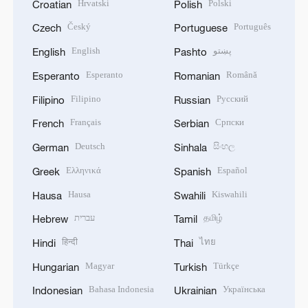
Hrvatski
Polski
Croatian
Polish
Český
Português
Czech
Portuguese
English
پښتو
English
Pashto
Esperanto
Română
Esperanto
Romanian
Filipino
Русский
Filipino
Russian
Français
Српски
French
Serbian
Deutsch
සිංහල
German
Sinhala
Ελληνικά
Español
Greek
Spanish
Hausa
Kiswahili
Hausa
Swahili
עברית
தமிழ்
Hebrew
Tamil
हिन्दी
ไทย
Hindi
Thai
Magyar
Türkçe
Hungarian
Turkish
Bahasa Indonesia
Українська
Indonesian
Ukrainian