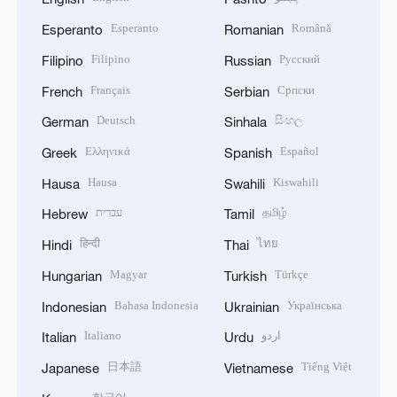
Esperanto
Română
Esperanto
Romanian
Filipino
Русский
Filipino
Russian
Français
Српски
French
Serbian
Deutsch
සිංහල
German
Sinhala
Ελληνικά
Español
Greek
Spanish
Hausa
Kiswahili
Hausa
Swahili
עברית
தமிழ்
Hebrew
Tamil
हिन्दी
ไทย
Hindi
Thai
Magyar
Türkçe
Hungarian
Turkish
Bahasa Indonesia
Українська
Indonesian
Ukrainian
Italiano
اردو
Italian
Urdu
日本語
Tiếng Việt
Japanese
Vietnamese