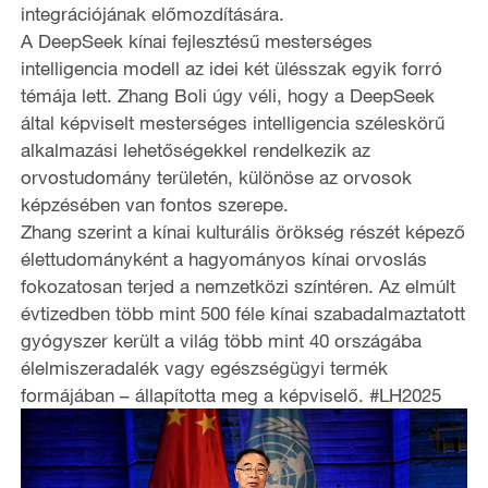
integrációjának előmozdítására.
A DeepSeek kínai fejlesztésű mesterséges
intelligencia modell az idei két ülésszak egyik forró
témája lett. Zhang Boli úgy véli, hogy a DeepSeek
által képviselt mesterséges intelligencia széleskörű
alkalmazási lehetőségekkel rendelkezik az
orvostudomány területén, különöse az orvosok
képzésében van fontos szerepe.
Zhang szerint a kínai kulturális örökség részét képező
élettudományként a hagyományos kínai orvoslás
fokozatosan terjed a nemzetközi színtéren. Az elmúlt
évtizedben több mint 500 féle kínai szabadalmaztatott
gyógyszer került a világ több mint 40 országába
élelmiszeradalék vagy egészségügyi termék
formájában – állapította meg a képviselő. #LH2025