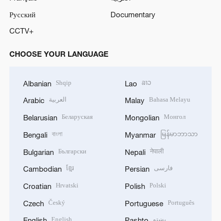
Русский
Documentary
CCTV+
CHOOSE YOUR LANGUAGE
Shqip
ລາວ
Albanian
Lao
العربية
Bahasa Melayu
Arabic
Malay
Беларуская
Монгол
Belarusian
Mongolian
বাংলা
မြန်မာဘာသာ
Bengali
Myanmar
Български
नेपाली
Bulgarian
Nepali
ខ្មែរ
فارسی
Cambodian
Persian
Hrvatski
Polski
Croatian
Polish
Český
Português
Czech
Portuguese
English
پښتو
English
Pashto