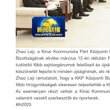
Zhao Leji, a Kínai Kommunista Párt Központi B
Bizottságának elnöke március 12-én délután 
tudósító főbb sajtóorgánumok felelőseit és újs
köszönetét fejezte ki minden újságírónak, aki r
Zhao Leji rámutatott, hogy a KKP Központi Biz
főbb hírügynökségek sikeresen teljesítették a K
Az eseményen részt vettek a Kínai Kommunis
valamint vezető szerkesztők és riporterek.
#lh2025