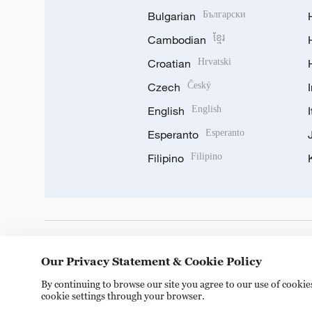
Bulgarian
Български
Cambodian
ខ្មែរ
Croatian
Hrvatski
Czech
Český
English
English
Esperanto
Esperanto
Filipino
Filipino
DOWNLOAD OUR APP
Our Privacy Statement & Cookie Policy
By continuing to browse our site you agree to our use of cooki
cookie settings through your browser.