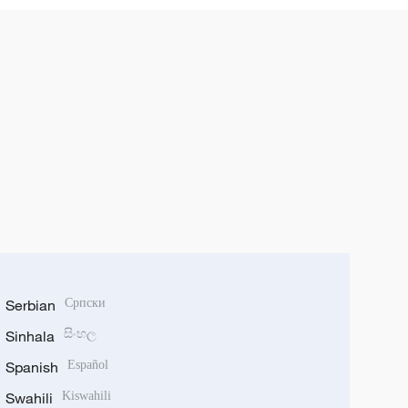
Serbian
Српски
Sinhala
සිංහල
Spanish
Español
Swahili
Kiswahili