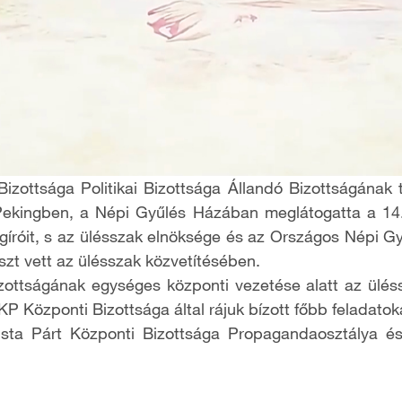
izottsága Politikai Bizottsága Állandó Bizottságának
Pekingben, a Népi Gyűlés Házában meglátogatta a 14
ágíróit, s az ülésszak elnöksége és az Országos Népi 
észt vett az ülésszak közvetítésében.
ottságának egységes központi vezetése alatt az üléssz
KP Központi Bizottsága által rájuk bízott főbb feladatok
ta Párt Központi Bizottsága Propagandaosztálya és 