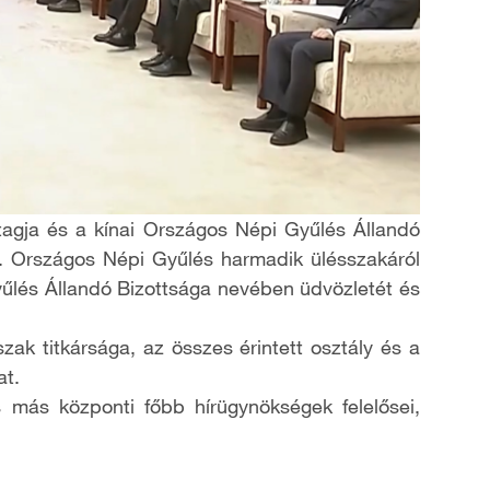
 tagja és a kínai Országos Népi Gyűlés Állandó
. Országos Népi Gyűlés harmadik ülésszakáról
Gyűlés Állandó Bizottsága nevében üdvözletét és
ak titkársága, az összes érintett osztály és a
at.
más központi főbb hírügynökségek felelősei,