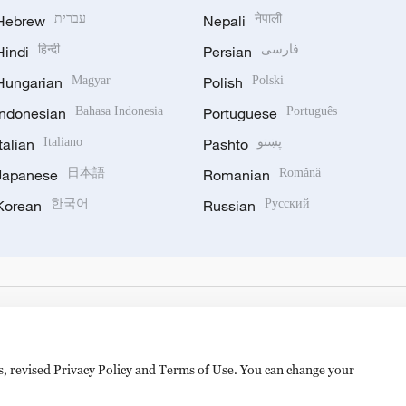
Hebrew
עברית
Nepali
नेपाली
Hindi
हिन्दी
Persian
فارسی
Hungarian
Magyar
Polish
Polski
Indonesian
Bahasa Indonesia
Portuguese
Português
Italian
Italiano
Pashto
پښتو
Japanese
日本語
Romanian
Română
Korean
한국어
Russian
Русский
es, revised Privacy Policy and Terms of Use. You can change your