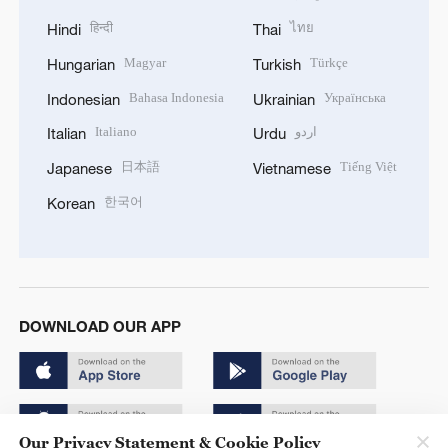
हिन्दी
ไทย
Hindi
Thai
Magyar
Türkçe
Hungarian
Turkish
Bahasa Indonesia
Українська
Indonesian
Ukrainian
Italiano
اردو
Italian
Urdu
日本語
Tiếng Việt
Japanese
Vietnamese
한국어
Korean
DOWNLOAD OUR APP
Our Privacy Statement & Cookie Policy