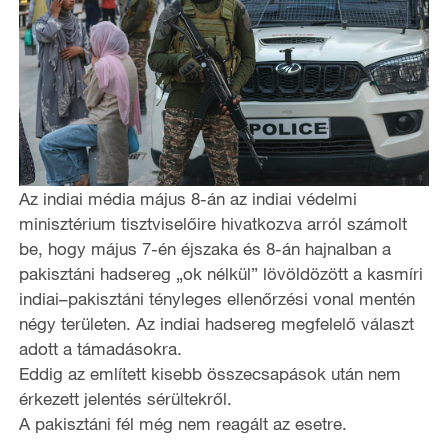
Az indiai média május 8-án az indiai védelmi
minisztérium tisztviselőire hivatkozva arról számolt
be, hogy május 7-én éjszaka és 8-án hajnalban a
pakisztáni hadsereg „ok nélkül” lövöldözött a kasmíri
indiai–pakisztáni tényleges ellenőrzési vonal mentén
négy területen. Az indiai hadsereg megfelelő választ
adott a támadásokra.
Eddig az említett kisebb összecsapások után nem
érkezett jelentés sérültekről.
A pakisztáni fél még nem reagált az esetre.