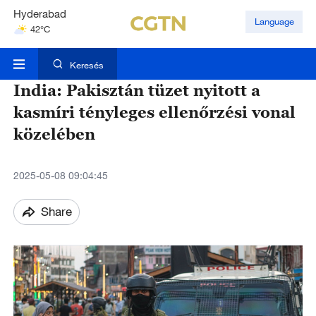
Hyderabad
Language
42°C
Mumbai
31°C
Keresés
India: Pakisztán tüzet nyitott a
kasmíri tényleges ellenőrzési vonal
közelében
2025-05-08 09:04:45
Share