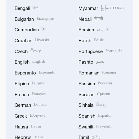
বাংলা
မြန်မာဘာသာ
Bengali
Myanmar
Български
नेपाली
Bulgarian
Nepali
ខ្មែរ
فارسی
Cambodian
Persian
Hrvatski
Polski
Croatian
Polish
Český
Português
Czech
Portuguese
English
پښتو
English
Pashto
Esperanto
Română
Esperanto
Romanian
Filipino
Русский
Filipino
Russian
Français
Српски
French
Serbian
Deutsch
සිංහල
German
Sinhala
Ελληνικά
Español
Greek
Spanish
Hausa
Kiswahili
Hausa
Swahili
עברית
தமிழ்
Hebrew
Tamil