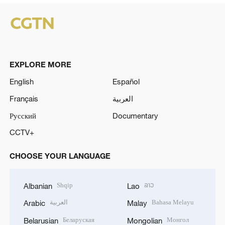
EXPLORE MORE
English
Español
Français
العربية
Русский
Documentary
CCTV+
CHOOSE YOUR LANGUAGE
Shqip
ລາວ
Albanian
Lao
العربية
Bahasa Melayu
Arabic
Malay
Беларуская
Монгол
Belarusian
Mongolian