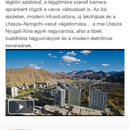
légköri adatokat, a léggömbre szerelt kamera
apránként rögzíti a város változásait is. Az ősi
épületek, modern infrastruktúra, új lakóházak és a
Lhásza–Nyingchi-vasút végállomása… a mai Lhásza
Nyugat-Kína egyik nagyvárosa, ahol a tibeti
buddhista hagyományok és a modern életritmus
keverednek.
P
l