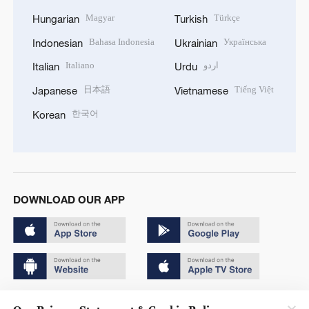
Magyar
Türkçe
Hungarian
Turkish
Bahasa Indonesia
Українська
Indonesian
Ukrainian
Italiano
اردو
Italian
Urdu
日本語
Tiếng Việt
Japanese
Vietnamese
한국어
Korean
DOWNLOAD OUR APP
Copyright © 2024 CGTN.