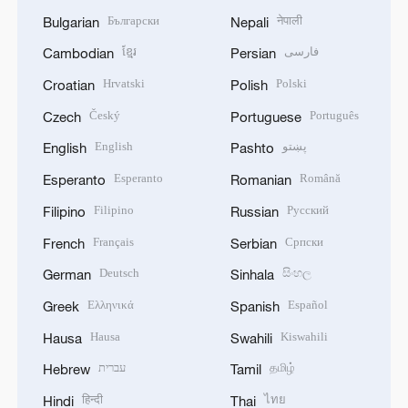
Български
नेपाली
Bulgarian
Nepali
ខ្មែរ
فارسی
Cambodian
Persian
Hrvatski
Polski
Croatian
Polish
Český
Português
Czech
Portuguese
English
پښتو
English
Pashto
Esperanto
Română
Esperanto
Romanian
Filipino
Русский
Filipino
Russian
Français
Српски
French
Serbian
Deutsch
සිංහල
German
Sinhala
Ελληνικά
Español
Greek
Spanish
Hausa
Kiswahili
Hausa
Swahili
עברית
தமிழ்
Hebrew
Tamil
हिन्दी
ไทย
Hindi
Thai