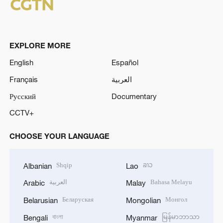
a
y
EXPLORE MORE
V
English
Español
Français
العربية
i
Русский
Documentary
d
CCTV+
e
CHOOSE YOUR LANGUAGE
o
Shqip
ລາວ
Albanian
Lao
العربية
Bahasa Melayu
Arabic
Malay
Беларуская
Монгол
Belarusian
Mongolian
বাংলা
မြန်မာဘာသာ
Bengali
Myanmar