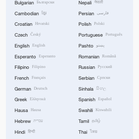
Български
नेपाली
Bulgarian
Nepali
ខ្មែរ
فارسی
Cambodian
Persian
Hrvatski
Polski
Croatian
Polish
Český
Português
Czech
Portuguese
English
پښتو
English
Pashto
Esperanto
Română
Esperanto
Romanian
Filipino
Русский
Filipino
Russian
Français
Српски
French
Serbian
Deutsch
සිංහල
German
Sinhala
Ελληνικά
Español
Greek
Spanish
Hausa
Kiswahili
Hausa
Swahili
עברית
தமிழ்
Hebrew
Tamil
हिन्दी
ไทย
Hindi
Thai