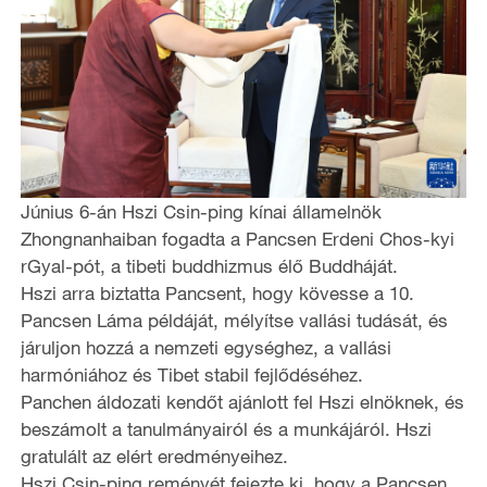
Június 6-án Hszi Csin-ping kínai államelnök
Zhongnanhaiban fogadta a Pancsen Erdeni Chos-kyi
rGyal-pót, a tibeti buddhizmus élő Buddháját.
Hszi arra biztatta Pancsent, hogy kövesse a 10.
Pancsen Láma példáját, mélyítse vallási tudását, és
járuljon hozzá a nemzeti egységhez, a vallási
harmóniához és Tibet stabil fejlődéséhez.
Panchen áldozati kendőt ajánlott fel Hszi elnöknek, és
beszámolt a tanulmányairól és a munkájáról. Hszi
gratulált az elért eredményeihez.
Hszi Csin-ping reményét fejezte ki, hogy a Pancsen