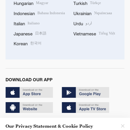
Magyar
Türkçe
Hungarian
Turkish
Bahasa Indonesia
Українська
Indonesian
Ukrainian
Italiano
اردو
Italian
Urdu
日本語
Tiếng Việt
Japanese
Vietnamese
한국어
Korean
DOWNLOAD OUR APP
Copyright © 2024 CGTN.
Our Privacy Statement & Cookie Policy