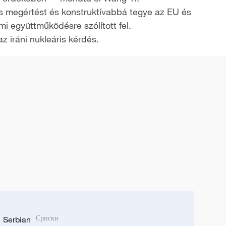
ös megértést és konstruktívabbá tegye az EU és
i együttműködésre szólított fel.
az iráni nukleáris kérdés.
Serbian
Српски