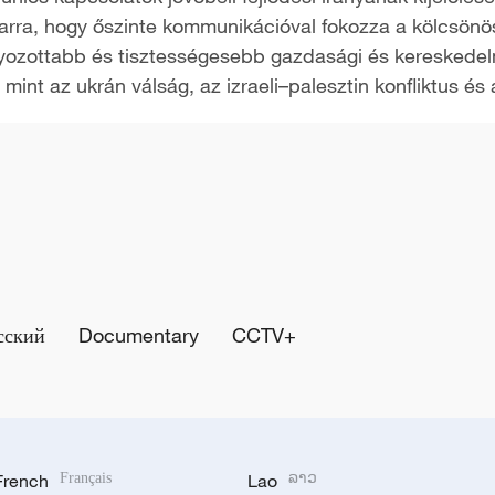
z arra, hogy őszinte kommunikációval fokozza a kölcsön
lyozottabb és tisztességesebb gazdasági és kereskedelm
 mint az ukrán válság, az izraeli–palesztin konfliktus és 
сский
Documentary
CCTV+
French
Français
Lao
ລາວ