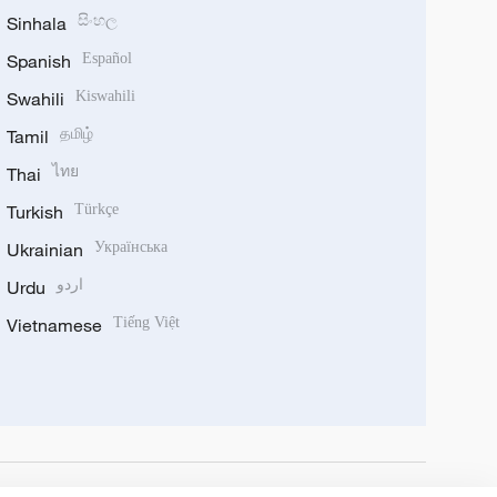
Sinhala
සිංහල
Spanish
Español
Swahili
Kiswahili
Tamil
தமிழ்
Thai
ไทย
Turkish
Türkçe
Ukrainian
Українська
Urdu
اردو
Vietnamese
Tiếng Việt