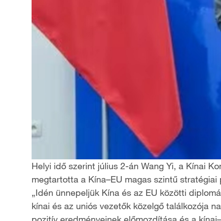
Helyi idő szerint július 2-án Wang Yi, a Kínai 
megtartotta a Kína–EU magas szintű stratégiai p
„Idén ünnepeljük Kína és az EU közötti diplomá
kínai és az uniós vezetők közelgő találkozója n
pozitív eredményeinek előmozdítása és a kínai–