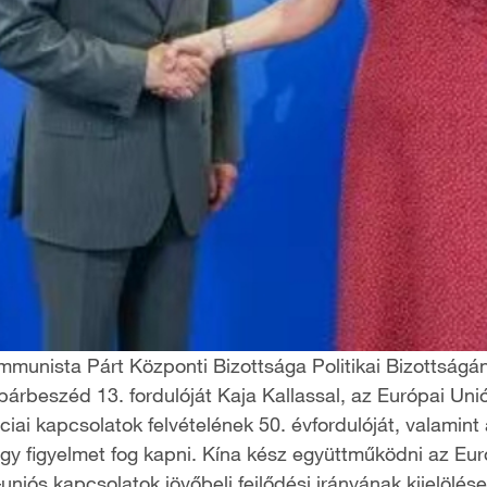
Kommunista Párt Központi Bizottsága Politikai Bizottságá
árbeszéd 13. fordulóját Kaja Kallassal, az Európai Unió 
ciai kapcsolatok felvételének 50. évfordulóját, valamin
agy figyelmet fog kapni. Kína kész együttműködni az Euró
uniós kapcsolatok jövőbeli fejlődési irányának kijelölé