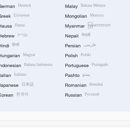
German
Deutsch
Malay
Bahasa Melayu
Greek
Ελληνικά
Mongolian
Монгол
Hausa
Hausa
Myanmar
မြန်မာဘာသာ
Hebrew
עברית
Nepali
नेपाली
Hindi
हिन्दी
Persian
فارسی
Hungarian
Magyar
Polish
Polski
Indonesian
Bahasa Indonesia
Portuguese
Português
Italian
Italiano
Pashto
پښتو
Japanese
日本語
Romanian
Română
Korean
한국어
Russian
Русский