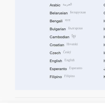
Arabic
العربية
Belarusian
Беларуская
Bengali
বাংলা
Bulgarian
Български
Cambodian
ខ្មែរ
Croatian
Hrvatski
Czech
Český
English
English
Esperanto
Esperanto
Filipino
Filipino