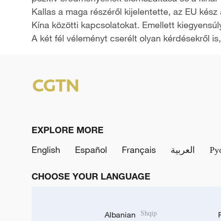
Kallas a maga részéről kijelentette, az EU kés
Kína közötti kapcsolatokat. Emellett kiegyensú
A két fél véleményt cserélt olyan kérdésekről is,
EXPLORE MORE
English
Español
Français
العربية
Ру
CHOOSE YOUR LANGUAGE
Albanian
Shqip