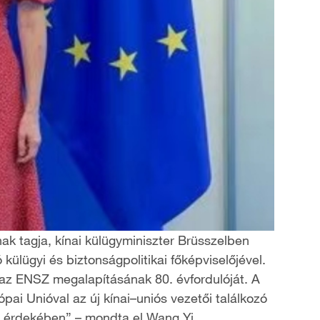
nak tagja, kínai külügyminiszter Brüsszelben
külügyi és biztonságpolitikai főképviselőjével.
t az ENSZ megalapításának 80. évfordulóját. A
pai Unióval az új kínai–uniós vezetői találkozó
se érdekében” – mondta el Wang Yi.