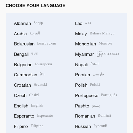
CHOOSE YOUR LANGUAGE
Shqip
ລາວ
Albanian
Lao
العربية
Bahasa Melayu
Arabic
Malay
Беларуская
Монгол
Belarusian
Mongolian
বাংলা
မြန်မာဘာသာ
Bengali
Myanmar
Български
नेपाली
Bulgarian
Nepali
ខ្មែរ
فارسی
Cambodian
Persian
Hrvatski
Polski
Croatian
Polish
Český
Português
Czech
Portuguese
English
پښتو
English
Pashto
Esperanto
Română
Esperanto
Romanian
Filipino
Русский
Filipino
Russian