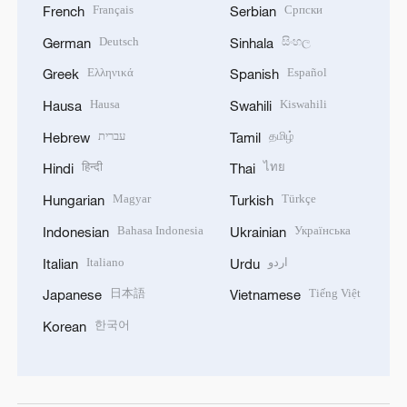
Français
Српски
French
Serbian
Deutsch
සිංහල
German
Sinhala
Ελληνικά
Español
Greek
Spanish
Hausa
Kiswahili
Hausa
Swahili
עברית
தமிழ்
Hebrew
Tamil
हिन्दी
ไทย
Hindi
Thai
Magyar
Türkçe
Hungarian
Turkish
Bahasa Indonesia
Українська
Indonesian
Ukrainian
Italiano
اردو
Italian
Urdu
日本語
Tiếng Việt
Japanese
Vietnamese
한국어
Korean