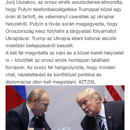
Jurij Uszakov, az orosz elnök asszisztense elmondta,
hogy Putyin telefonbeszélgetése Trumppal közel egy
órán át tartott, és véleményt cseréltek az ukrajnai
helyzetről. Putyin a hívás során megjegyezte, hogy
Oroszország kész folytatni a tárgyalási folyamatot
Ukrajnával. Trump az Ukrajna elleni katonai akciók
mielőbbi befejezéséről beszélt.
A két fél megvitatta az iráni és a közel-keleti helyzetet
is – közölték az orosz elnök honlapján található
források. Az orosz fél hangsúlyozta, hogy minden
vitát, nézeteltérést és konfliktust politikai és
diplomáciai úton kell megoldani. #ZTZXL