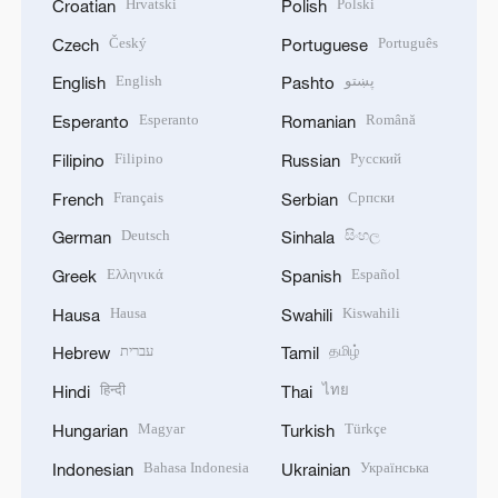
Hrvatski
Polski
Croatian
Polish
Český
Português
Czech
Portuguese
English
پښتو
English
Pashto
Esperanto
Română
Esperanto
Romanian
Filipino
Русский
Filipino
Russian
Français
Српски
French
Serbian
Deutsch
සිංහල
German
Sinhala
Ελληνικά
Español
Greek
Spanish
Hausa
Kiswahili
Hausa
Swahili
עברית
தமிழ்
Hebrew
Tamil
हिन्दी
ไทย
Hindi
Thai
Magyar
Türkçe
Hungarian
Turkish
Bahasa Indonesia
Українська
Indonesian
Ukrainian