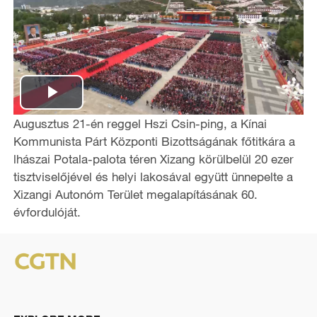
P
Augusztus 21-én reggel Hszi Csin-ping, a Kínai
l
Kommunista Párt Központi Bizottságának főtitkára a
lhászai Potala-palota téren Xizang körülbelül 20 ezer
a
tisztviselőjével és helyi lakosával együtt ünnepelte a
Xizangi Autonóm Terület megalapításának 60.
y
évfordulóját.
V
i
d