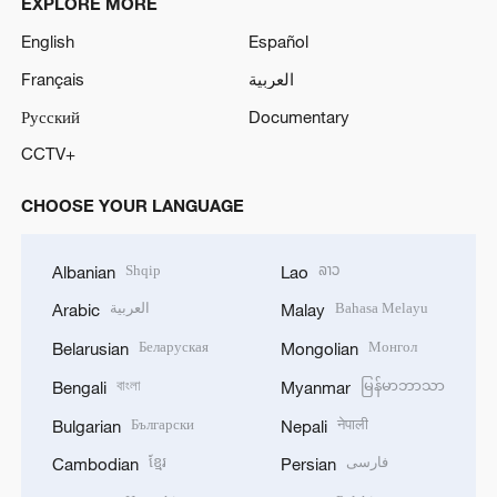
EXPLORE MORE
e
English
Español
o
Français
العربية
Русский
Documentary
CCTV+
CHOOSE YOUR LANGUAGE
Shqip
ລາວ
Albanian
Lao
العربية
Bahasa Melayu
Arabic
Malay
Беларуская
Монгол
Belarusian
Mongolian
বাংলা
မြန်မာဘာသာ
Bengali
Myanmar
Български
नेपाली
Bulgarian
Nepali
ខ្មែរ
فارسی
Cambodian
Persian