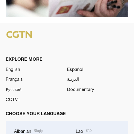
EXPLORE MORE
English
Español
Français
العربية
Русский
Documentary
CCTV+
CHOOSE YOUR LANGUAGE
Shqip
ລາວ
Albanian
Lao