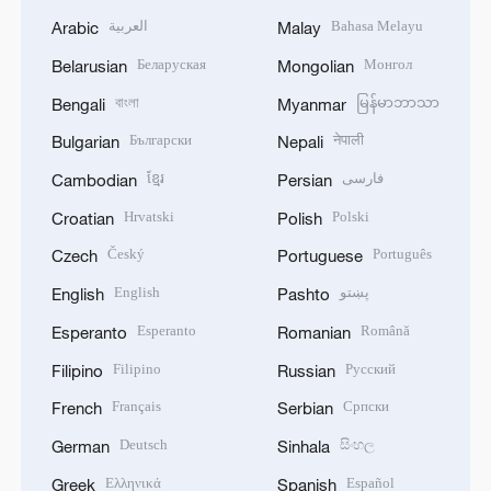
العربية
Bahasa Melayu
Arabic
Malay
Беларуская
Монгол
Belarusian
Mongolian
বাংলা
မြန်မာဘာသာ
Bengali
Myanmar
Български
नेपाली
Bulgarian
Nepali
ខ្មែរ
فارسی
Cambodian
Persian
Hrvatski
Polski
Croatian
Polish
Český
Português
Czech
Portuguese
English
پښتو
English
Pashto
Esperanto
Română
Esperanto
Romanian
Filipino
Русский
Filipino
Russian
Français
Српски
French
Serbian
Deutsch
සිංහල
German
Sinhala
Ελληνικά
Español
Greek
Spanish