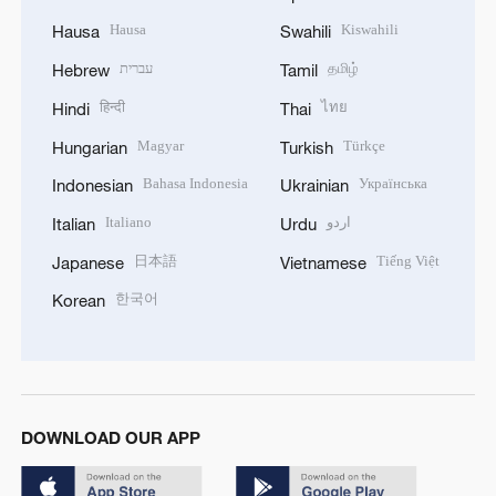
Hausa
Kiswahili
Hausa
Swahili
עברית
தமிழ்
Hebrew
Tamil
हिन्दी
ไทย
Hindi
Thai
Magyar
Türkçe
Hungarian
Turkish
Bahasa Indonesia
Українська
Indonesian
Ukrainian
Italiano
اردو
Italian
Urdu
日本語
Tiếng Việt
Japanese
Vietnamese
한국어
Korean
DOWNLOAD OUR APP