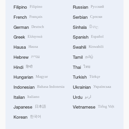
Filipino
Русский
Filipino
Russian
Français
Српски
French
Serbian
Deutsch
සිංහල
German
Sinhala
Ελληνικά
Español
Greek
Spanish
Hausa
Kiswahili
Hausa
Swahili
עברית
தமிழ்
Hebrew
Tamil
हिन्दी
ไทย
Hindi
Thai
Magyar
Türkçe
Hungarian
Turkish
Bahasa Indonesia
Українська
Indonesian
Ukrainian
Italiano
اردو
Italian
Urdu
日本語
Tiếng Việt
Japanese
Vietnamese
한국어
Korean