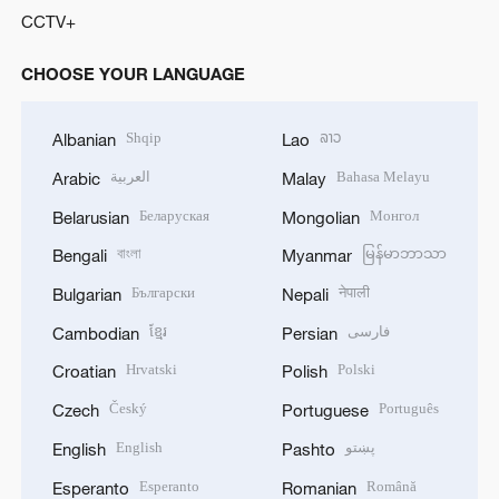
CCTV+
CHOOSE YOUR LANGUAGE
Shqip
ລາວ
Albanian
Lao
العربية
Bahasa Melayu
Arabic
Malay
Беларуская
Монгол
Belarusian
Mongolian
বাংলা
မြန်မာဘာသာ
Bengali
Myanmar
Български
नेपाली
Bulgarian
Nepali
ខ្មែរ
فارسی
Cambodian
Persian
Hrvatski
Polski
Croatian
Polish
Český
Português
Czech
Portuguese
English
پښتو
English
Pashto
Esperanto
Română
Esperanto
Romanian