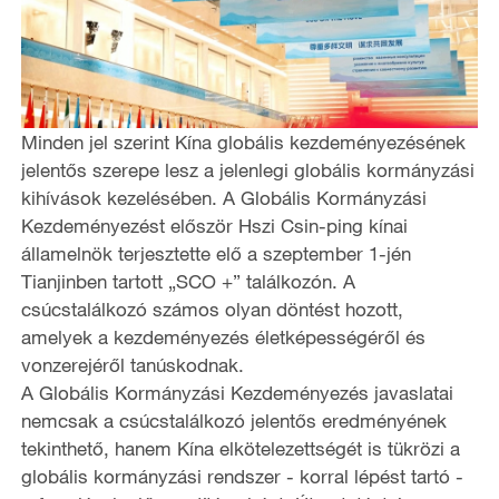
Minden jel szerint Kína globális kezdeményezésének
jelentős szerepe lesz a jelenlegi globális kormányzási
kihívások kezelésében. A Globális Kormányzási
Kezdeményezést először Hszi Csin-ping kínai
államelnök terjesztette elő a szeptember 1-jén
Tianjinben tartott „SCO +” találkozón. A
csúcstalálkozó számos olyan döntést hozott,
amelyek a kezdeményezés életképességéről és
vonzerejéről tanúskodnak.
A Globális Kormányzási Kezdeményezés javaslatai
nemcsak a csúcstalálkozó jelentős eredményének
tekinthető, hanem Kína elkötelezettségét is tükrözi a
globális kormányzási rendszer - korral lépést tartó -