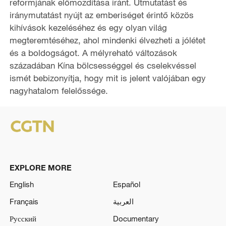
reformjának előmozdítása iránt. Útmutatást és
iránymutatást nyújt az emberiséget érintő közös
kihívások kezeléséhez és egy olyan világ
megteremtéséhez, ahol mindenki élvezheti a jólétet
és a boldogságot. A mélyreható változások
századában Kína bölcsességgel és cselekvéssel
ismét bebizonyítja, hogy mit is jelent valójában egy
nagyhatalom felelőssége.
EXPLORE MORE
English
Español
Français
العربية
Русский
Documentary