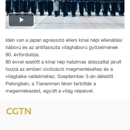
P
l
Idén van a japán agresszió elleni kínai népi ellenállási
háború és az antifasiszta világháború győzelmének
a
80. évfordulója.
80 évvel ezelőtt a kínai nép hatalmas áldozattal járult
y
hozzá az emberi civilizáció megmentéséhez és a
világbéke védelméhez. Szeptember 3-án délelőtt
V
Pekingben, a Tiananmen téren tartották a
i
megemlékezést, együtt a világ népeivel.
d
e