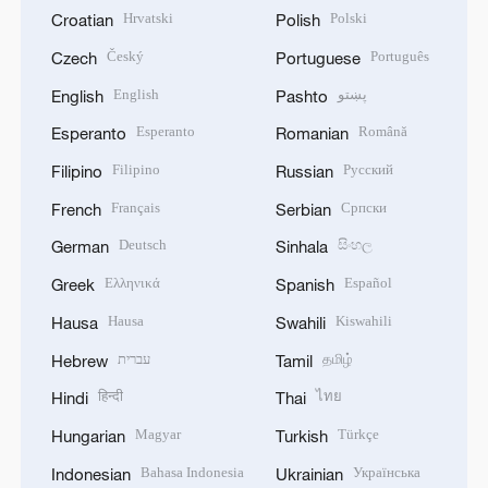
Hrvatski
Polski
Croatian
Polish
Český
Português
Czech
Portuguese
English
پښتو
English
Pashto
Esperanto
Română
Esperanto
Romanian
Filipino
Русский
Filipino
Russian
Français
Српски
French
Serbian
Deutsch
සිංහල
German
Sinhala
Ελληνικά
Español
Greek
Spanish
Hausa
Kiswahili
Hausa
Swahili
עברית
தமிழ்
Hebrew
Tamil
हिन्दी
ไทย
Hindi
Thai
Magyar
Türkçe
Hungarian
Turkish
Bahasa Indonesia
Українська
Indonesian
Ukrainian