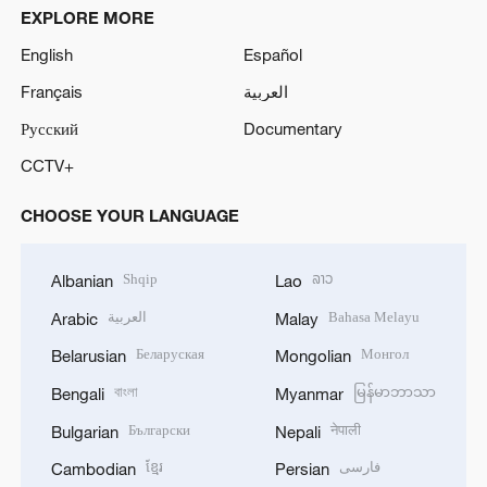
o
EXPLORE MORE
English
Español
Français
العربية
Русский
Documentary
CCTV+
CHOOSE YOUR LANGUAGE
Shqip
ລາວ
Albanian
Lao
العربية
Bahasa Melayu
Arabic
Malay
Беларуская
Монгол
Belarusian
Mongolian
বাংলা
မြန်မာဘာသာ
Bengali
Myanmar
Български
नेपाली
Bulgarian
Nepali
ខ្មែរ
فارسی
Cambodian
Persian