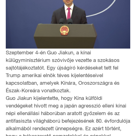
Szeptember 4-én Guo Jiakun, a kínai
külügyminisztérium szóvivője vezette a szokásos
sajtótájékoztatót. Egy újságíró kérdéseket tett fel
Trump amerikai elnök téves kijelentéseivel
kapcsolatban, amelyek Kínára, Oroszországra és
Észak-Koreára vonatkoztak.
Guo Jiakun kijelentette, hogy Kína külföldi
vendégeket hívott meg a japán agresszió elleni kínai
népi ellenállási háborúban aratott győzelem és az
antifasiszta világháború befejezésének 80. évfordulója
alkalmából rendezett ünnepségre. Ez azért történt,
hogy a békeszerető nemzetekkel és népekkel