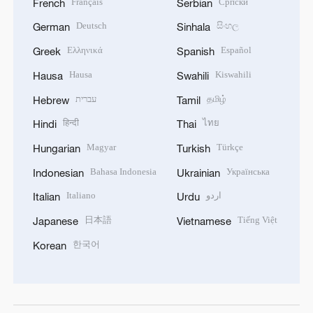
Français
Српски
French
Serbian
Deutsch
සිංහල
German
Sinhala
Ελληνικά
Español
Greek
Spanish
Hausa
Kiswahili
Hausa
Swahili
עברית
தமிழ்
Hebrew
Tamil
हिन्दी
ไทย
Hindi
Thai
Magyar
Türkçe
Hungarian
Turkish
Bahasa Indonesia
Українська
Indonesian
Ukrainian
Italiano
اردو
Italian
Urdu
日本語
Tiếng Việt
Japanese
Vietnamese
한국어
Korean