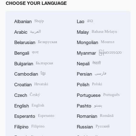
CHOOSE YOUR LANGUAGE
Shqip
ລາວ
Albanian
Lao
العربية
Bahasa Melayu
Arabic
Malay
Беларуская
Монгол
Belarusian
Mongolian
বাংলা
မြန်မာဘာသာ
Bengali
Myanmar
Български
नेपाली
Bulgarian
Nepali
ខ្មែរ
فارسی
Cambodian
Persian
Hrvatski
Polski
Croatian
Polish
Český
Português
Czech
Portuguese
English
پښتو
English
Pashto
Esperanto
Română
Esperanto
Romanian
Filipino
Русский
Filipino
Russian