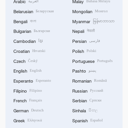
العربية
Bahasa Melayu
Arabic
Malay
Беларуская
Монгол
Belarusian
Mongolian
বাংলা
မြန်မာဘာသာ
Bengali
Myanmar
Български
नेपाली
Bulgarian
Nepali
ខ្មែរ
فارسی
Cambodian
Persian
Hrvatski
Polski
Croatian
Polish
Český
Português
Czech
Portuguese
English
پښتو
English
Pashto
Esperanto
Română
Esperanto
Romanian
Filipino
Русский
Filipino
Russian
Français
Српски
French
Serbian
Deutsch
සිංහල
German
Sinhala
Ελληνικά
Español
Greek
Spanish