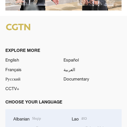
EXPLORE MORE
English
Español
Français
العربية
Русский
Documentary
CCTV+
CHOOSE YOUR LANGUAGE
Shqip
ລາວ
Albanian
Lao