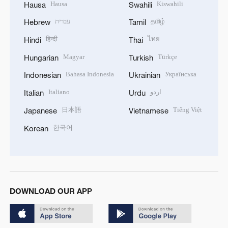
Hausa
Kiswahili
Hausa
Swahili
עברית
தமிழ்
Hebrew
Tamil
हिन्दी
ไทย
Hindi
Thai
Magyar
Türkçe
Hungarian
Turkish
Bahasa Indonesia
Українська
Indonesian
Ukrainian
Italiano
اردو
Italian
Urdu
日本語
Tiếng Việt
Japanese
Vietnamese
한국어
Korean
DOWNLOAD OUR APP