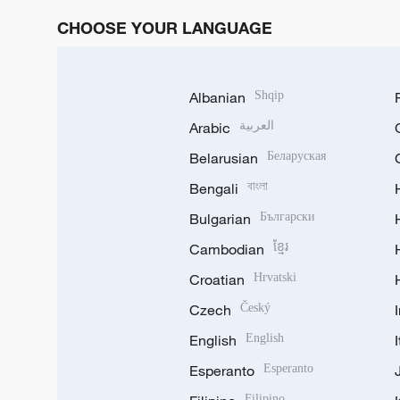
CHOOSE YOUR LANGUAGE
Albanian
Shqip
Arabic
العربية
Belarusian
Беларуская
Bengali
বাংলা
Bulgarian
Български
Cambodian
ខ្មែរ
Croatian
Hrvatski
Czech
Český
English
English
Esperanto
Esperanto
Filipino