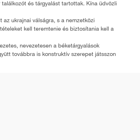
alálkozót és tárgyalást tartottak. Kína üdvözli
 az ukrajnai válságra, s a nemzetközi
teleket kell teremtenie és biztosítania kell a
kezetes, nevezetesen a béketárgyalások
yütt továbbra is konstruktív szerepet játsszon