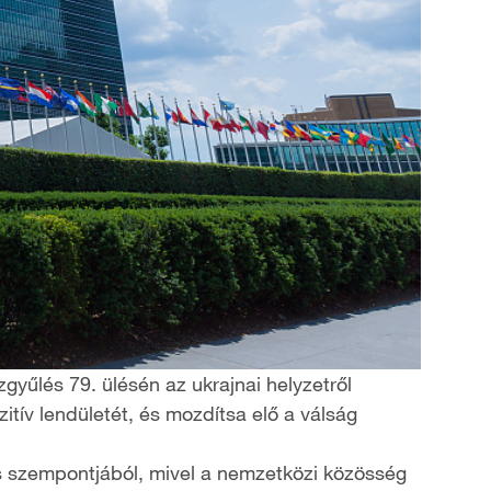
yűlés 79. ülésén az ukrajnai helyzetről
itív lendületét, és mozdítsa elő a válság
ás szempontjából, mivel a nemzetközi közösség