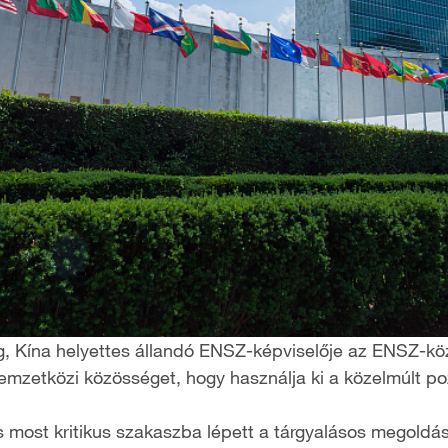
, Kína helyettes állandó ENSZ-képviselője az ENSZ-közg
nemzetközi közösséget, hogy használja ki a közelmúlt poz
s most kritikus szakaszba lépett a tárgyalásos megold