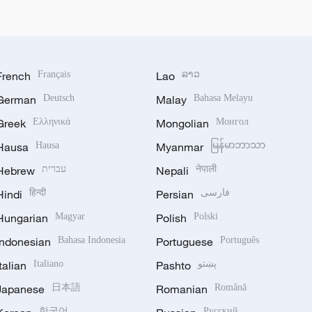
French
Français
Lao
ລາວ
German
Deutsch
Malay
Bahasa Melayu
Greek
Ελληνικά
Mongolian
Монгол
Hausa
Hausa
Myanmar
မြန်မာဘာသာ
Hebrew
עברית
Nepali
नेपाली
Hindi
हिन्दी
Persian
فارسی
Hungarian
Magyar
Polish
Polski
Indonesian
Bahasa Indonesia
Portuguese
Português
Italian
Italiano
Pashto
پښتو
Japanese
日本語
Romanian
Română
한국어
Русский