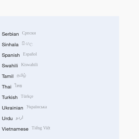
Serbian
Српски
Sinhala
සිංහල
Spanish
Español
Swahili
Kiswahili
Tamil
தமிழ்
Thai
ไทย
Turkish
Türkçe
Ukrainian
Українська
Urdu
اردو
Vietnamese
Tiếng Việt