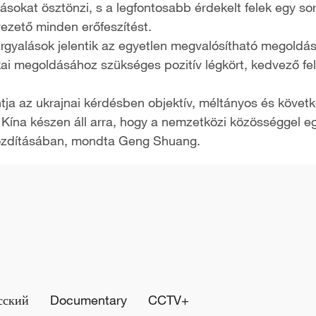
okat ösztönzi, s a legfontosabb érdekelt felek egy sor t
ezető minden erőfeszítést.
gyalások jelentik az egyetlen megvalósítható megoldást
ai megoldásához szükséges pozitív légkört, kedvező felté
ja az ukrajnai kérdésben objektív, méltányos és követ
 Kína készen áll arra, hogy a nemzetközi közösséggel eg
mozdításában, mondta Geng Shuang.
сский
Documentary
CCTV+