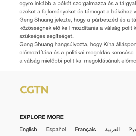
egyre inkább a békét szorgalmazza és a tárgyalás
ezeket a fejleményeket és támogat a békéhez v
Geng Shuang jelezte, hogy a párbeszéd és a tár
közösségnek elő kell mozdítania a válság politik
szükséges segítséget.
Geng Shuang hangsúlyozta, hogy Kína álláspont
előmozdítása és a politikai megoldás keresése.
a válság mielőbbi politikai megoldásának elő
EXPLORE MORE
English
Español
Français
العربية
Ру