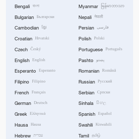
বাংলা
မြန်မာဘာသာ
Bengali
Myanmar
Български
नेपाली
Bulgarian
Nepali
ខ្មែរ
فارسی
Cambodian
Persian
Hrvatski
Polski
Croatian
Polish
Český
Português
Czech
Portuguese
English
پښتو
English
Pashto
Esperanto
Română
Esperanto
Romanian
Filipino
Русский
Filipino
Russian
Français
Српски
French
Serbian
Deutsch
සිංහල
German
Sinhala
Ελληνικά
Español
Greek
Spanish
Hausa
Kiswahili
Hausa
Swahili
עברית
தமிழ்
Hebrew
Tamil