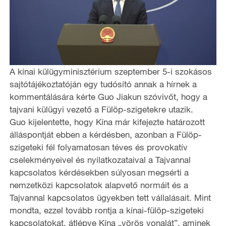
A kínai külügyminisztérium szeptember 5-i szokásos
sajtótájékoztatóján egy tudósító annak a hírnek a
kommentálására kérte Guo Jiakun szóvivőt, hogy a
tajvani külügyi vezető a Fülöp-szigetekre utazik.
Guo kijelentette, hogy Kína már kifejezte határozott
álláspontját ebben a kérdésben, azonban a Fülöp-
szigeteki fél folyamatosan téves és provokatív
cselekményeivel és nyilatkozataival a Tajvannal
kapcsolatos kérdésekben súlyosan megsérti a
nemzetközi kapcsolatok alapvető normáit és a
Tajvannal kapcsolatos ügyekben tett vállalásait. Mint
mondta, ezzel tovább rontja a kínai-fülöp-szigeteki
kapcsolatokat, átlépve Kína „vörös vonalát”, aminek