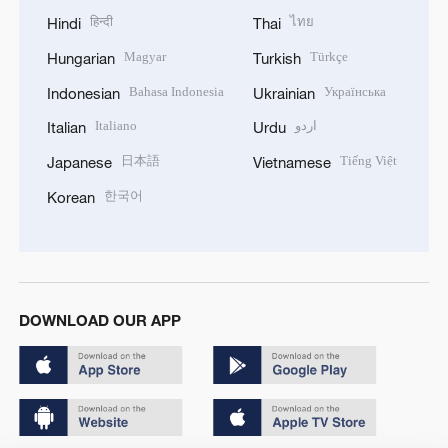
हिन्दी
ไทย
Hindi
Thai
Magyar
Türkçe
Hungarian
Turkish
Bahasa Indonesia
Українська
Indonesian
Ukrainian
Italiano
اردو
Italian
Urdu
日本語
Tiếng Việt
Japanese
Vietnamese
한국어
Korean
DOWNLOAD OUR APP