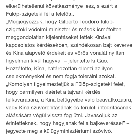
elkerülhetetlenül következménye lesz, s ezért a
Fülöp-szigeteki fél a felelős..
„Megjegyezzük, hogy Gilberto Teodoro fülöp-
szigeteki védelmi miniszter és mások ismételten
meggondolatlan kijelentéseket tettek Kínával
kapcsolatos kérdésekben, szándékosan bajt keverve
és Kína alapvető érdekeit és vörös vonalát nyíltan
figyelmen kívül hagyva” – jelentette ki Guo.
Hozzátette, Kína, határozottan ellenzi az ilyen
cselekményeket és nem fogja tolerálni azokat.
„Komolyan figyelmeztetjük a Fülöp-szigeteki felet,
hogy bármilyen kísérlet a tajvani kérdés
felkavarására, a Kína belügyeibe való beavatkozásra,
vagy Kína szuverenitásának és területi integritásának
aláásására végül vissza fog ütni. Javasoljuk az
érintetteknek, hogy hagyjanak fel a bajkeveréssel” –
jegyezte meg a külügyminisztériumi szóvivő.