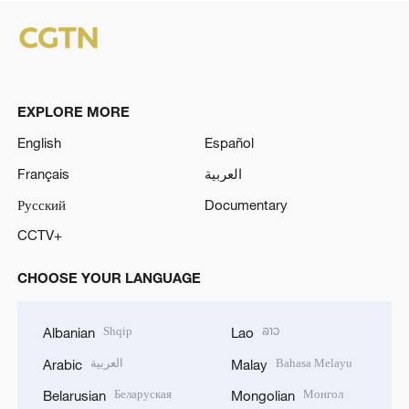
EXPLORE MORE
English
Español
Français
العربية
Русский
Documentary
CCTV+
CHOOSE YOUR LANGUAGE
Shqip
ລາວ
Albanian
Lao
العربية
Bahasa Melayu
Arabic
Malay
Беларуская
Монгол
Belarusian
Mongolian