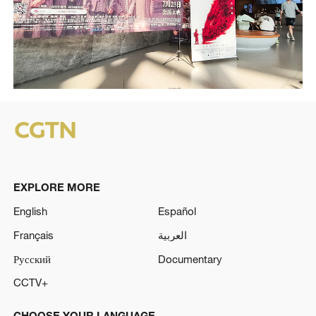
EXPLORE MORE
English
Español
Français
العربية
Русский
Documentary
CCTV+
CHOOSE YOUR LANGUAGE