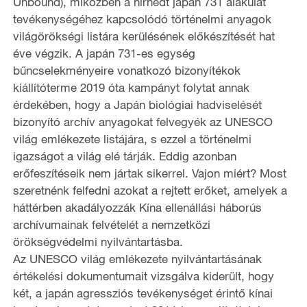
Unbound), miközben a hírhedt japán 731 alakulat
tevékenységéhez kapcsolódó történelmi anyagok
világörökségi listára kerülésének előkészítését hat
éve végzik. A japán 731-es egység
bűncselekményeire vonatkozó bizonyítékok
kiállítóterme 2019 óta kampányt folytat annak
érdekében, hogy a Japán biológiai hadviselését
bizonyító archív anyagokat felvegyék az UNESCO
világ emlékezete listájára, s ezzel a történelmi
igazságot a világ elé tárják. Eddig azonban
erőfeszítéseik nem jártak sikerrel. Vajon miért? Most
szeretnénk felfedni azokat a rejtett erőket, amelyek a
háttérben akadályozzák Kína ellenállási háborús
archívumainak felvételét a nemzetközi
örökségvédelmi nyilvántartásba.
Az UNESCO világ emlékezete nyilvántartásának
értékelési dokumentumait vizsgálva kiderült, hogy
két, a japán agressziós tevékenységet érintő kínai