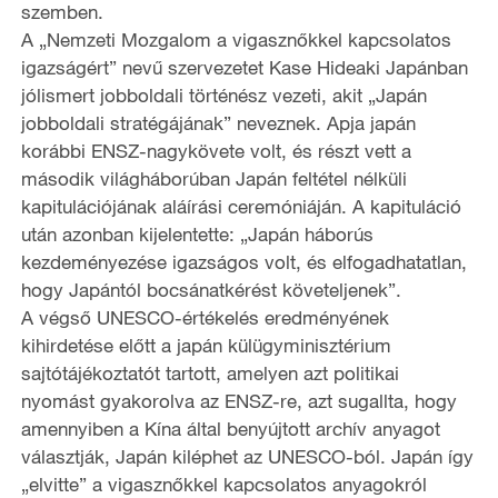
szemben.
A „Nemzeti Mozgalom a vigasznőkkel kapcsolatos
igazságért” nevű szervezetet Kase Hideaki Japánban
jólismert jobboldali történész vezeti, akit „Japán
jobboldali stratégájának” neveznek. Apja japán
korábbi ENSZ-nagykövete volt, és részt vett a
második világháborúban Japán feltétel nélküli
kapitulációjának aláírási ceremóniáján. A kapituláció
után azonban kijelentette: „Japán háborús
kezdeményezése igazságos volt, és elfogadhatatlan,
hogy Japántól bocsánatkérést követeljenek”.
A végső UNESCO-értékelés eredményének
kihirdetése előtt a japán külügyminisztérium
sajtótájékoztatót tartott, amelyen azt politikai
nyomást gyakorolva az ENSZ-re, azt sugallta, hogy
amennyiben a Kína által benyújtott archív anyagot
választják, Japán kiléphet az UNESCO-ból. Japán így
„elvitte” a vigasznőkkel kapcsolatos anyagokról