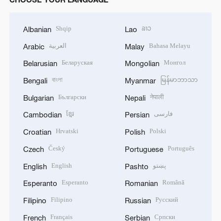
Shqip
ລາວ
Albanian
Lao
العربية
Bahasa Melayu
Arabic
Malay
Беларуская
Монгол
Belarusian
Mongolian
বাংলা
မြန်မာဘာသာ
Bengali
Myanmar
Български
नेपाली
Bulgarian
Nepali
ខ្មែរ
فارسی
Cambodian
Persian
Hrvatski
Polski
Croatian
Polish
Český
Português
Czech
Portuguese
English
پښتو
English
Pashto
Esperanto
Română
Esperanto
Romanian
Filipino
Русский
Filipino
Russian
Français
Српски
French
Serbian