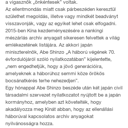
a vigasznők „önkéntesek” voltak.
Az ellentmondás miatt csak párbeszéden keresztül
születhet megoldás, illetve vagy mindkét beadványt
visszavonják, vagy az egyiket lehet csak elfogadni.
2015-ben Kína kezdeményezésére a nankingi
mészárlás archív anyagait sikeresen felvettek a világ
emlékezetének listájára. Az akkori japán
miniszterelnök, Abe Shinzo „A háború végének 70.
évfordulójáról szóló nyilatkozatában” kijelentette,
„nem engedhetjük, hogy a jövő generációira,
amelyeknek a háborúhoz semmi köze örökös
bocsánatkérés terhe nehezedjen”.
Egy hónappal Abe Shinzo beszéde után két japán civil
társadalmi szervezet nyilatkozatot nyújtott be a japán
kormányhoz, amelyben azt követelték, hogy
akadályozza meg Kínát abban, hogy az ellenállási
háborúval kapcsolatos archív anyagokat
nyilvánosságra hozza.