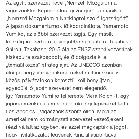
Az egyik szervezet neve „Nemzeti Mozgalom a
vigasznőkkel kapcsolatos igazságért”, a másik a
„Nemzeti Mozgalom a Nankingról szóló igazságért”.
A japán dokumentumok fő koordinátora, Yamamoto
Yumiko, az előbbi szervezet tagja. Egy másik
kulcsfigura pedig a japán jobboldali kutató, Takahashi
Shirou. Takahashi 2015 óta az ENSZ szabályozásának
kiskapuira szakosodott, és ő dolgozta ki a
„témaütközés” stratégiáját. Az UNESCO azonban
előírja, hogy a magánkérelmeket multinacionális
közös pályázatokon keresztül kell benyújtani,
egyedülálló japán szervezet nem elegendő.
Így Yamamoto Yumiko felkereste Mera Koichi-t, egy
japán-amerikai állampolgárt, aki jogi lépéseket tett a
Los Angeles-i vigasznők szobra ellen. Mera az
amerikai nem kormányzati szervezet vezetőjeként
részt vállalt az ügyben, és ezzel megkapták a jogot,
hogy nyilatkozatot tegyenek Kína álláspontjával