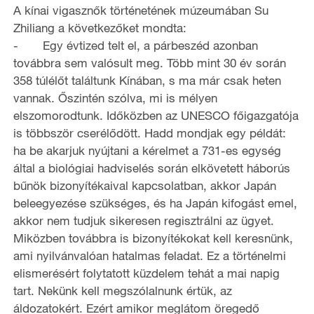
A kínai vigasznők történetének múzeumában Su
Zhiliang a következőket mondta:
- Egy évtized telt el, a párbeszéd azonban
továbbra sem valósult meg. Több mint 30 év során
358 túlélőt találtunk Kínában, s ma már csak heten
vannak. Őszintén szólva, mi is mélyen
elszomorodtunk. Időközben az UNESCO főigazgatója
is többször cserélődött. Hadd mondjak egy példát:
ha be akarjuk nyújtani a kérelmet a 731-es egység
által a biológiai hadviselés során elkövetett háborús
bűnök bizonyítékaival kapcsolatban, akkor Japán
beleegyezése szükséges, és ha Japán kifogást emel,
akkor nem tudjuk sikeresen regisztrálni az ügyet.
Miközben továbbra is bizonyítékokat kell keresnünk,
ami nyilvánvalóan hatalmas feladat. Ez a történelmi
elismerésért folytatott küzdelem tehát a mai napig
tart. Nekünk kell megszólalnunk értük, az
áldozatokért. Ezért amikor meglátom öregedő