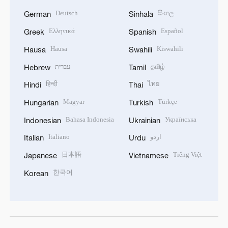
Deutsch
සිංහල
German
Sinhala
Ελληνικά
Español
Greek
Spanish
Hausa
Kiswahili
Hausa
Swahili
עברית
தமிழ்
Hebrew
Tamil
हिन्दी
ไทย
Hindi
Thai
Magyar
Türkçe
Hungarian
Turkish
Bahasa Indonesia
Українська
Indonesian
Ukrainian
Italiano
اردو
Italian
Urdu
日本語
Tiếng Việt
Japanese
Vietnamese
한국어
Korean