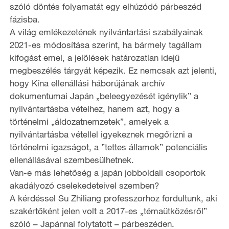
szóló döntés folyamatát egy elhúzódó párbeszéd
fázisba.
A világ emlékezetének nyilvántartási szabályainak
2021-es módosítása szerint, ha bármely tagállam
kifogást emel, a jelölések határozatlan idejű
megbeszélés tárgyát képezik. Ez nemcsak azt jelenti,
hogy Kína ellenállási háborújának archív
dokumentumai Japán „beleegyezését igénylik” a
nyilvántartásba vételhez, hanem azt, hogy a
történelmi „áldozatnemzetek”, amelyek a
nyilvántartásba vétellel igyekeznek megőrizni a
történelmi igazságot, a ”tettes államok” potenciális
ellenállásával szembesülhetnek.
Van-e más lehetőség a japán jobboldali csoportok
akadályozó cselekedeteivel szemben?
A kérdéssel Su Zhiliang professzorhoz fordultunk, aki
szakértőként jelen volt a 2017-es „témaütközésről”
szóló – Japánnal folytatott – párbeszéden.