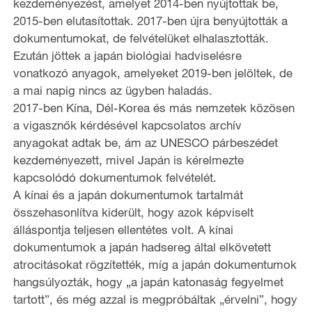
kezdeményezést, amelyet 2014-ben nyújtottak be,
2015-ben elutasítottak. 2017-ben újra benyújtották a
dokumentumokat, de felvételüket elhalasztották.
Ezután jöttek a japán biológiai hadviselésre
vonatkozó anyagok, amelyeket 2019-ben jelöltek, de
a mai napig nincs az ügyben haladás.
2017-ben Kína, Dél-Korea és más nemzetek közösen
a vigasznők kérdésével kapcsolatos archív
anyagokat adtak be, ám az UNESCO párbeszédet
kezdeményezett, mivel Japán is kérelmezte
kapcsolódó dokumentumok felvételét.
A kínai és a japán dokumentumok tartalmát
összehasonlítva kiderült, hogy azok képviselt
álláspontja teljesen ellentétes volt. A kínai
dokumentumok a japán hadsereg által elkövetett
atrocitásokat rögzítették, míg a japán dokumentumok
hangsúlyozták, hogy „a japán katonaság fegyelmet
tartott”, és még azzal is megpróbáltak „érvelni”, hogy