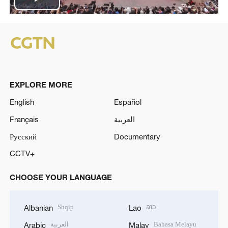
P
l
a
y
EXPLORE MORE
V
English
Español
Français
العربية
i
Русский
Documentary
d
CCTV+
e
CHOOSE YOUR LANGUAGE
o
Shqip
ລາວ
Albanian
Lao
العربية
Bahasa Melayu
Arabic
Malay