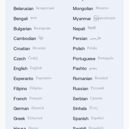
Беларуская
Монгол
Belarusian
Mongolian
বাংলা
မြန်မာဘာသာ
Bengali
Myanmar
Български
नेपाली
Bulgarian
Nepali
ខ្មែរ
فارسی
Cambodian
Persian
Hrvatski
Polski
Croatian
Polish
Český
Português
Czech
Portuguese
English
پښتو
English
Pashto
Esperanto
Română
Esperanto
Romanian
Filipino
Русский
Filipino
Russian
Français
Српски
French
Serbian
Deutsch
සිංහල
German
Sinhala
Ελληνικά
Español
Greek
Spanish
Hausa
Kiswahili
Hausa
Swahili