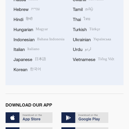
עברית
தமிழ்
Hebrew
Tamil
हिन्दी
ไทย
Hindi
Thai
Magyar
Türkçe
Hungarian
Turkish
Bahasa Indonesia
Українська
Indonesian
Ukrainian
Italiano
اردو
Italian
Urdu
日本語
Tiếng Việt
Japanese
Vietnamese
한국어
Korean
DOWNLOAD OUR APP