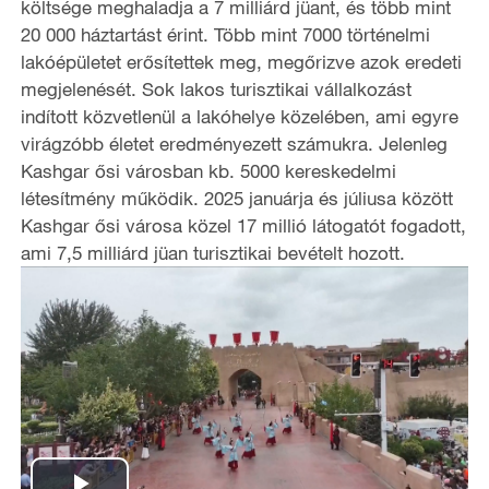
költsége meghaladja a 7 milliárd jüant, és több mint
20 000 háztartást érint. Több mint 7000 történelmi
lakóépületet erősítettek meg, megőrizve azok eredeti
megjelenését. Sok lakos turisztikai vállalkozást
indított közvetlenül a lakóhelye közelében, ami egyre
virágzóbb életet eredményezett számukra. Jelenleg
Kashgar ősi városban kb. 5000 kereskedelmi
létesítmény működik. 2025 januárja és júliusa között
Kashgar ősi városa közel 17 millió látogatót fogadott,
ami 7,5 milliárd jüan turisztikai bevételt hozott.