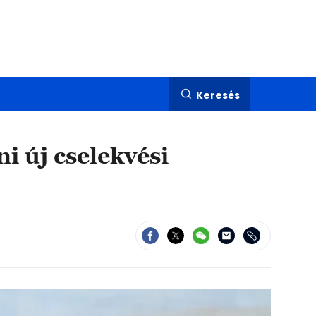
Keresés
i új cselekvési