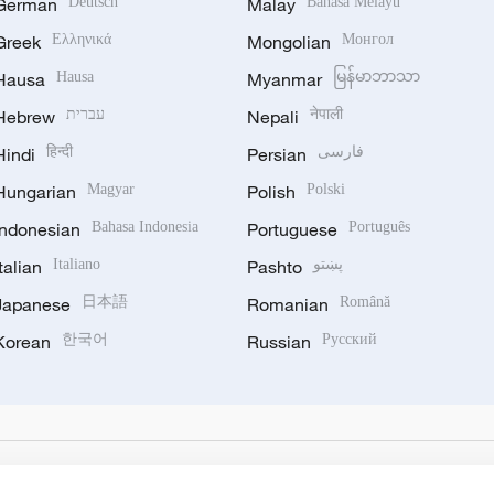
German
Deutsch
Malay
Bahasa Melayu
Greek
Ελληνικά
Mongolian
Монгол
Hausa
Hausa
Myanmar
မြန်မာဘာသာ
Hebrew
עברית
Nepali
नेपाली
Hindi
हिन्दी
Persian
فارسی
Hungarian
Magyar
Polish
Polski
Indonesian
Bahasa Indonesia
Portuguese
Português
Italian
Italiano
Pashto
پښتو
Japanese
日本語
Romanian
Română
Korean
한국어
Russian
Русский