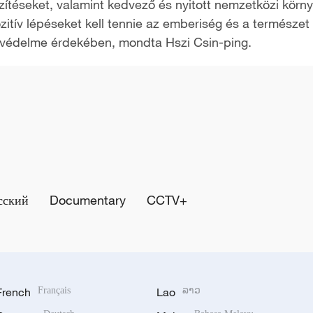
szítéseket, valamint kedvező és nyitott nemzetközi körny
pozitív lépéseket kell tennie az emberiség és a természe
k védelme érdekében, mondta Hszi Csin-ping.
сский
Documentary
CCTV+
French
Français
Lao
ລາວ