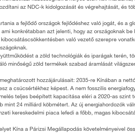
mozdítani az NDC-k kidolgozását és végrehajtását, és több
rtania a fejlődő országok fejlődéshez való jogát, és a g
ami konkrétabban azt jelenti, hogy az országoknak be kel
ük a kibocsátáscsökkentésben való vezető szerepre vonat
országoknak.
üttműködést a zöld technológiák és iparágak terén, tör
iváló minőségű zöld termékek szabad áramlását világszer
g meghatározott hozzájárulásait: 2035-re Kínában a net
 a csúcsértékhez képest. A nem fosszilis energiafogya
elés teljes beépített kapacitása eléri a 2020-as szint t
bb mint 24 milliárd köbmétert. Az új energiahordozók vál
zeti kereskedelmi piaca lefedi a főbb, magas kibocsátá
elyet Kína a Párizsi Megállapodás követelményeivel öss