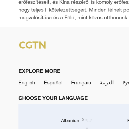
erőfeszítéseit, és Kína részéről is komoly erőfe
hogy teljesíti kötelezettségeit. Minden félnek 
megvalósítása és a Föld, mint közös otthonun
EXPLORE MORE
English
Español
Français
العربية
Ру
CHOOSE YOUR LANGUAGE
Albanian
Shqip