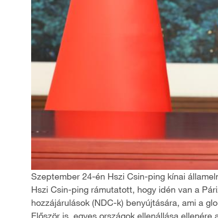
Szeptember 24-én Hszi Csin-ping kínai államel
Hszi Csin-ping rámutatott, hogy idén van a Pári
hozzájárulások (NDC-k) benyújtására, ami a glob
Először is, egyes országok ellenállása ellenére