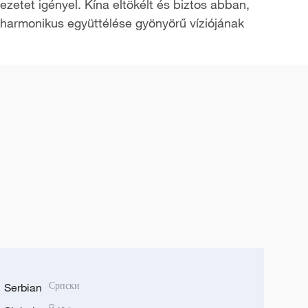
ezetet igényel. Kína eltökélt és biztos abban,
t harmonikus együttélése gyönyörű víziójának
Serbian
Српски