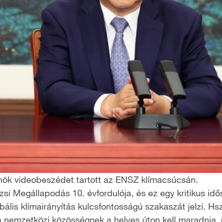
nök videobeszédet tartott az ENSZ klímacsúcsán.
zsi Megállapodás 10. évfordulója, és ez egy kritikus id
ális klímairányítás kulcsfontosságú szakaszát jelzi. Hsz
 a nemzetközi közösségnek a helyes úton kell maradnia, 