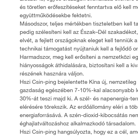
és töretlen erőfeszítéseket fenntartva elő kell 
együttműködésekbe fektetni.
Másodszor, teljes mértékben tiszteletben kell ta
pedig szélesíteni kell az Észak–Dél szakadékot, 
elvét, a fejlett országoknak eleget kell tenni
technikai támogatást nyújtaniuk kell a fejlődő 
Harmadszor, meg kell erősíteni a nemzetközi egy
hiányosságok áthidalására, biztosítani kell a k
részének hasznára váljon.
Hszi Csin-ping bejelentette Kína új, nemzetile
gazdaság egészében 7-10%-kal alacsonyabb lesz
30%-át teszi majd ki. A szél- és napenergia-term
elérésére törekszik. Az erdőállomány eléri a tö
energiaforrásává. A szén-dioxid-kibocsátás nem
éghajlatváltozáshoz alkalmazkodó társadalom.
Hszi Csin-ping hangsúlyozta, hogy ez a cél, am