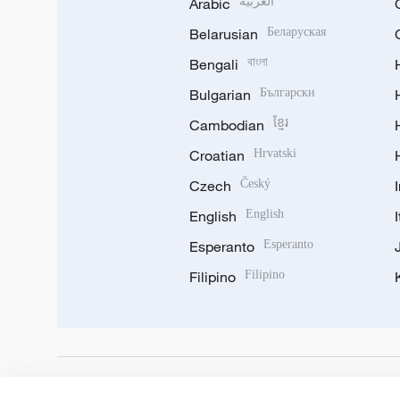
Arabic
العربية
Belarusian
Беларуская
Bengali
বাংলা
Bulgarian
Български
Cambodian
ខ្មែរ
Croatian
Hrvatski
Czech
Český
English
English
Esperanto
Esperanto
Filipino
Filipino
DOWNLOAD OUR APP