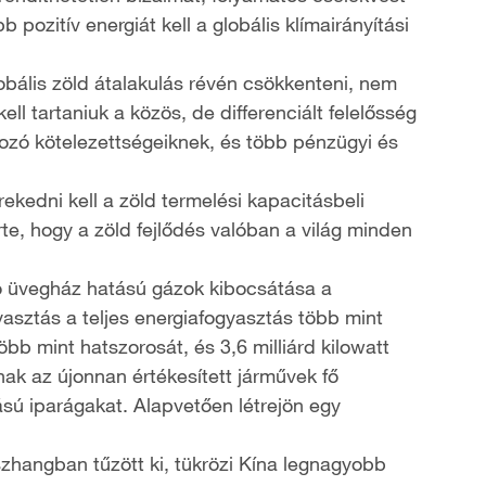
 pozitív energiát kell a globális klímairányítási
lobális zöld átalakulás révén csökkenteni, nem
l tartaniuk a közös, de differenciált felelősség
kozó kötelezettségeiknek, és több pénzügyi és
ekedni kell a zöld termelési kapacitásbeli
te, hogy a zöld fejlődés valóban a világ minden
tó üvegház hatású gázok kibocsátása a
sztás a teljes energiafogyasztás több mint
öbb mint hatszorosát, és 3,6 milliárd kilowatt
nak az újonnan értékesített járművek fő
sú iparágakat. Alapvetően létrejön egy
zhangban tűzött ki, tükrözi Kína legnagyobb