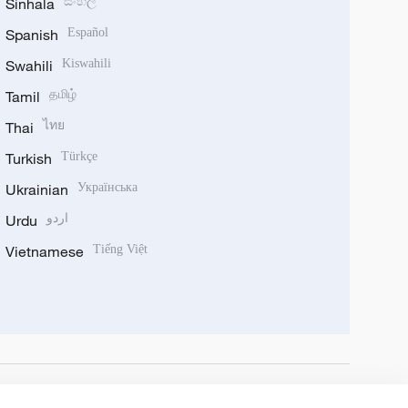
Sinhala
සිංහල
Spanish
Español
Swahili
Kiswahili
Tamil
தமிழ்
Thai
ไทย
Turkish
Türkçe
Ukrainian
Українська
Urdu
اردو
Vietnamese
Tiếng Việt