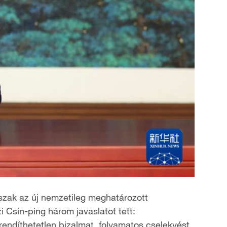
őszak az új nemzetileg meghatározott
i Csin-ping három javaslatot tett:
rendíthetetlen bizalmat, folyamatos cselekvést