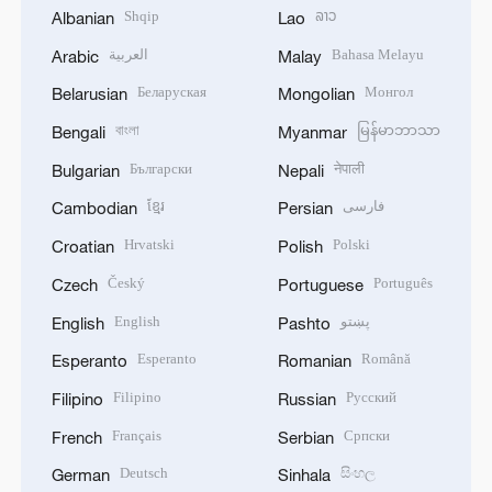
Shqip
ລາວ
Albanian
Lao
العربية
Bahasa Melayu
Arabic
Malay
Беларуская
Монгол
Belarusian
Mongolian
বাংলা
မြန်မာဘာသာ
Bengali
Myanmar
Български
नेपाली
Bulgarian
Nepali
ខ្មែរ
فارسی
Cambodian
Persian
Hrvatski
Polski
Croatian
Polish
Český
Português
Czech
Portuguese
English
پښتو
English
Pashto
Esperanto
Română
Esperanto
Romanian
Filipino
Русский
Filipino
Russian
Français
Српски
French
Serbian
Deutsch
සිංහල
German
Sinhala