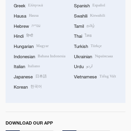
Ελληνικά
Español
Greek
Spanish
Hausa
Kiswahili
Hausa
Swahili
עברית
தமிழ்
Hebrew
Tamil
हिन्दी
ไทย
Hindi
Thai
Magyar
Türkçe
Hungarian
Turkish
Bahasa Indonesia
Українська
Indonesian
Ukrainian
Italiano
اردو
Italian
Urdu
日本語
Tiếng Việt
Japanese
Vietnamese
한국어
Korean
DOWNLOAD OUR APP