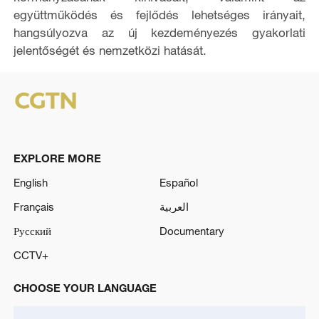
együttműködés és fejlődés lehetséges irányait,
o
hangsúlyozva az új kezdeményezés gyakorlati
jelentőségét és nemzetközi hatását.
EXPLORE MORE
English
Español
Français
العربية
Русский
Documentary
CCTV+
CHOOSE YOUR LANGUAGE