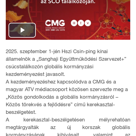
P
l
2025. szeptember 1-jén Hszi Csin-ping kínai
államelnök a „Sanghaji Együttműködési Szervezet+”
a
csúcstalálkozón globális kormányzási
kezdeményezést javasolt.
y
A kezdeményezéshez kapcsolódva a CMG és a
magyar ATV médiacsoport közösen szervezte meg a
V
„Közös gondolkodás a globális kormányzásról –
i
Közös törekvés a fejlődésre”
című kerekasztal-
beszélgetést.
d
A kerekasztal-beszélgetésen mélyrehatóan
megtárgyalták az új korszak globális
e
kormányzásának kihívásait, valamint az