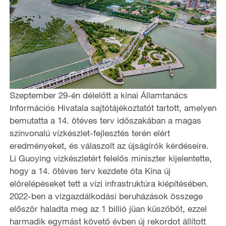
Szeptember 29-én délelőtt a kínai Államtanács
Információs Hivatala sajtótájékoztatót tartott, amelyen
bemutatta a 14. ötéves terv időszakában a magas
színvonalú vízkészlet-fejlesztés terén elért
eredményeket, és válaszolt az újságírók kérdéseire.
Li Guoying vízkészletért felelős miniszter kijelentette,
hogy a 14. ötéves terv kezdete óta Kína új
előrelépéseket tett a vízi infrastruktúra kiépítésében.
2022-ben a vízgazdálkodási beruházások összege
először haladta meg az 1 billió jüan küszöböt, ezzel
harmadik egymást követő évben új rekordot állított