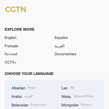
EXPLORE MORE
English
Español
Français
العربية
Русский
Documentary
CCTV+
CHOOSE YOUR LANGUAGE
Shqip
ລາວ
Albanian
Lao
العربية
Bahasa Melayu
Arabic
Malay
Беларуская
Монгол
Belarusian
Mongolian