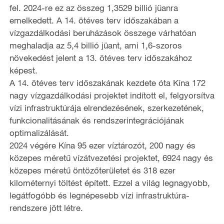
fel. 2024-re ez az összeg 1,3529 billió jüanra
emelkedett. A 14. ötéves terv időszakában a
vízgazdálkodási beruházások összege várhatóan
meghaladja az 5,4 billió jüant, ami 1,6-szoros
növekedést jelent a 13. ötéves terv időszakához
képest.
A 14. ötéves terv időszakának kezdete óta Kína 172
nagy vízgazdálkodási projektet indított el, felgyorsítva
vízi infrastruktúrája elrendezésének, szerkezetének,
funkcionalitásának és rendszerintegrációjának
optimalizálását.
2024 végére Kína 95 ezer víztározót, 200 nagy és
közepes méretű vízátvezetési projektet, 6924 nagy és
közepes méretű öntözőterületet és 318 ezer
kilométernyi töltést épített. Ezzel a világ legnagyobb,
legátfogóbb és legnépesebb vízi infrastruktúra-
rendszere jött létre.