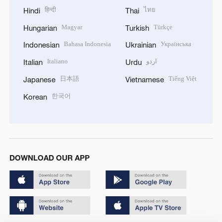
हिन्दी
ไทย
Hindi
Thai
Magyar
Türkçe
Hungarian
Turkish
Bahasa Indonesia
Українська
Indonesian
Ukrainian
Italiano
اردو
Italian
Urdu
日本語
Tiếng Việt
Japanese
Vietnamese
한국어
Korean
DOWNLOAD OUR APP