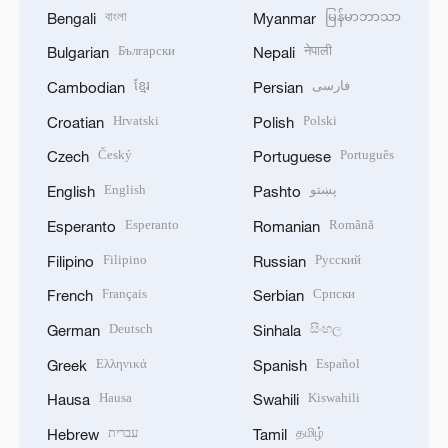
বাংলা
မြန်မာဘာသာ
Bengali
Myanmar
Български
नेपाली
Bulgarian
Nepali
ខ្មែរ
فارسی
Cambodian
Persian
Hrvatski
Polski
Croatian
Polish
Český
Português
Czech
Portuguese
English
پښتو
English
Pashto
Esperanto
Română
Esperanto
Romanian
Filipino
Русский
Filipino
Russian
Français
Српски
French
Serbian
Deutsch
සිංහල
German
Sinhala
Ελληνικά
Español
Greek
Spanish
Hausa
Kiswahili
Hausa
Swahili
עברית
தமிழ்
Hebrew
Tamil