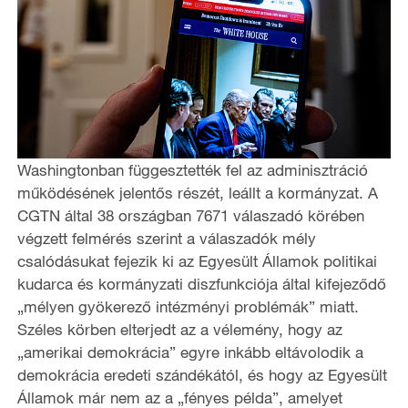
Washingtonban függesztették fel az adminisztráció
működésének jelentős részét, leállt a kormányzat. A
CGTN által 38 országban 7671 válaszadó körében
végzett felmérés szerint a válaszadók mély
csalódásukat fejezik ki az Egyesült Államok politikai
kudarca és kormányzati diszfunkciója által kifejeződő
„mélyen gyökerező intézményi problémák” miatt.
Széles körben elterjedt az a vélemény, hogy az
„amerikai demokrácia” egyre inkább eltávolodik a
demokrácia eredeti szándékától, és hogy az Egyesült
Államok már nem az a „fényes példa”, amelyet