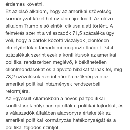
érdemes követni.
Ez az első alkalom, hogy az amerikai szövetségi
kormányzat közel hét év után újra leállt. Az előző
alkalom Trump első elnöki ciklusa alatt történt. A
felmérés szerint a válaszadók 71,5 százaléka úgy
véli, hogy a pártok közötti viszályok jelentősen
elmélyítették a társadalmi megosztottságot. 74,4
százalékuk szerint ezek a konfliktusok az amerikai
politikai rendszerben meglévő, kibékíthetetlen
ellentmondásokat és alapvető hibákat tárnak fel, míg
73,2 százalékuk szerint sürgős szükség van az
amerikai politikai intézmények rendszerbeli
reformjára.
Az Egyesült Államokban a heves pártpolitikai
konfliktusok súlyosan gátolták a politikai fejlődést, és
a válaszadók általában alacsonyra értékelték az
amerikai politikai kormányzás hatékonyságát és a
politikai fejlődés szintjét.