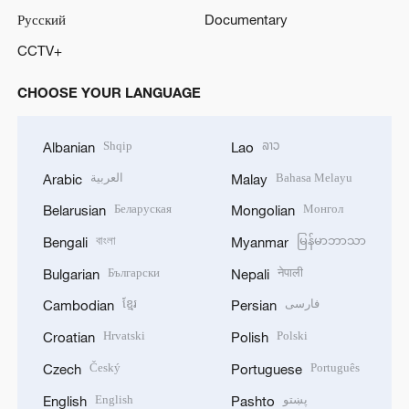
Русский
Documentary
CCTV+
CHOOSE YOUR LANGUAGE
Shqip
ລາວ
Albanian
Lao
العربية
Bahasa Melayu
Arabic
Malay
Беларуская
Монгол
Belarusian
Mongolian
বাংলা
မြန်မာဘာသာ
Bengali
Myanmar
Български
नेपाली
Bulgarian
Nepali
ខ្មែរ
فارسی
Cambodian
Persian
Hrvatski
Polski
Croatian
Polish
Český
Português
Czech
Portuguese
English
پښتو
English
Pashto