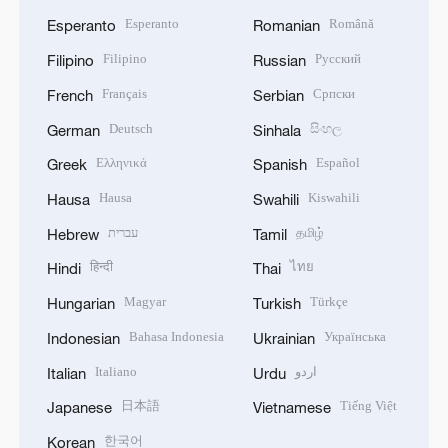
Esperanto
Română
Esperanto
Romanian
Filipino
Русский
Filipino
Russian
Français
Српски
French
Serbian
Deutsch
සිංහල
German
Sinhala
Ελληνικά
Español
Greek
Spanish
Hausa
Kiswahili
Hausa
Swahili
עברית
தமிழ்
Hebrew
Tamil
हिन्दी
ไทย
Hindi
Thai
Magyar
Türkçe
Hungarian
Turkish
Bahasa Indonesia
Українська
Indonesian
Ukrainian
Italiano
اردو
Italian
Urdu
日本語
Tiếng Việt
Japanese
Vietnamese
한국어
Korean