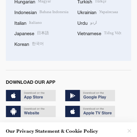
Magyar
Türkçe
Hungarian
Turkish
Bahasa Indonesia
Українська
Indonesian
Ukrainian
Italiano
اردو
Italian
Urdu
日本語
Tiếng Việt
Japanese
Vietnamese
한국어
Korean
DOWNLOAD OUR APP
Copyright © 2024 CGTN.
Our Privacy Statement & Cookie Policy
京ICP备20000184号