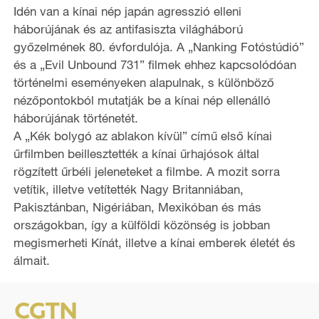
Idén van a kínai nép japán agresszió elleni
háborújának és az antifasiszta világháború
győzelmének 80. évfordulója. A „Nanking Fotóstúdió”
és a „Evil Unbound 731” filmek ehhez kapcsolódóan
történelmi eseményeken alapulnak, s különböző
nézőpontokból mutatják be a kínai nép ellenálló
háborújának történetét.
A „Kék bolygó az ablakon kívül” című első kínai
űrfilmben beillesztették a kínai űrhajósok által
rögzített űrbéli jeleneteket a filmbe. A mozit sorra
vetítik, illetve vetítették Nagy Britanniában,
Pakisztánban, Nigériában, Mexikóban és más
országokban, így a külföldi közönség is jobban
megismerheti Kínát, illetve a kínai emberek életét és
álmait.