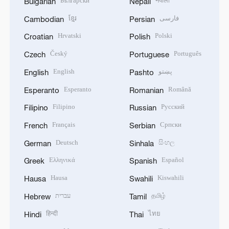
Български
नेपाली
Bulgarian
Nepali
ខ្មែរ
فارسی
Cambodian
Persian
Hrvatski
Polski
Croatian
Polish
Český
Português
Czech
Portuguese
English
پښتو
English
Pashto
Esperanto
Română
Esperanto
Romanian
Filipino
Русский
Filipino
Russian
Français
Српски
French
Serbian
Deutsch
සිංහල
German
Sinhala
Ελληνικά
Español
Greek
Spanish
Hausa
Kiswahili
Hausa
Swahili
עברית
தமிழ்
Hebrew
Tamil
हिन्दी
ไทย
Hindi
Thai