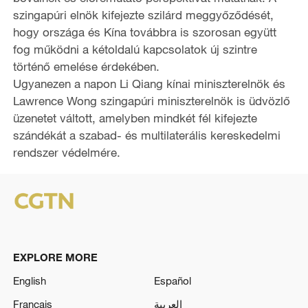
szingapúri elnök kifejezte szilárd meggyőződését,
hogy országa és Kína továbbra is szorosan együtt
fog működni a kétoldalú kapcsolatok új szintre
történő emelése érdekében.
Ugyanezen a napon Li Qiang kínai miniszterelnök és
Lawrence Wong szingapúri miniszterelnök is üdvözlő
üzenetet váltott, amelyben mindkét fél kifejezte
szándékát a szabad- és multilaterális kereskedelmi
rendszer védelmére.
EXPLORE MORE
English
Español
Français
العربية