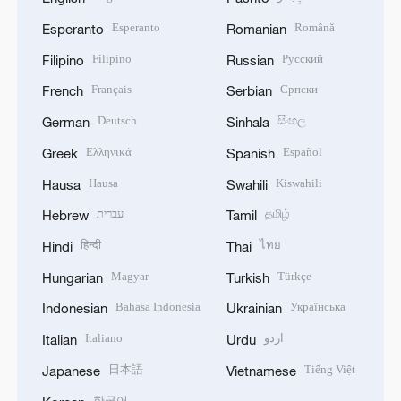
Esperanto
Română
Esperanto
Romanian
Filipino
Русский
Filipino
Russian
Français
Српски
French
Serbian
Deutsch
සිංහල
German
Sinhala
Ελληνικά
Español
Greek
Spanish
Hausa
Kiswahili
Hausa
Swahili
עברית
தமிழ்
Hebrew
Tamil
हिन्दी
ไทย
Hindi
Thai
Magyar
Türkçe
Hungarian
Turkish
Bahasa Indonesia
Українська
Indonesian
Ukrainian
Italiano
اردو
Italian
Urdu
日本語
Tiếng Việt
Japanese
Vietnamese
한국어