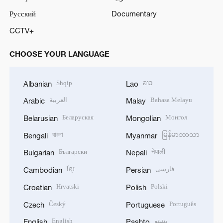
Русский
Documentary
CCTV+
CHOOSE YOUR LANGUAGE
Shqip
ລາວ
Albanian
Lao
العربية
Bahasa Melayu
Arabic
Malay
Беларуская
Монгол
Belarusian
Mongolian
বাংলা
မြန်မာဘာသာ
Bengali
Myanmar
Български
नेपाली
Bulgarian
Nepali
ខ្មែរ
فارسی
Cambodian
Persian
Hrvatski
Polski
Croatian
Polish
Český
Português
Czech
Portuguese
English
پښتو
English
Pashto