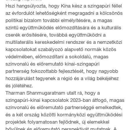
Hszi hangsúlyozta, hogy Kína kész a szingapúri féllel
az évfordulót lehetőségként megragadni a kölcsönös
politikai bizalom további elmélyítésére, a magas
szintű együttműködés előmozdítására és a kulturális
cserék erősítésére, továbbá együttműködni a
multilaterális kereskedelmi rendszer és a nemzetközi
kapcsolatokat szabályozó alapvető normák közös
védelmében, előmozdítani a sokoldalú, magas
színvonalú és előremutató kínai-szingapúri
partnerség fokozottabb fejlesztését, hogy nagyobb
hozzájárulást tegyenek a régió és a világ békéjéhez
és jólétéhez.
Tharman Shanmugaratnam utalt rá, hogy a
szingapúri-kínai kapcsolatok 2023-ban átfogó, magas
színvonalú és előremutató partnerséggé emelkedtek,
és a két ország közötti kormányközi együttműködési
projektek folyamatosan fejlődnek, új elemekkel
bővülnek és előremutató perspektívát mutatnak. A