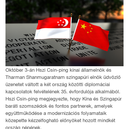
Október 3-án Hszi Csin-ping kínai államelnök és
Tharman Shanmugaratnam szingapúri elnök üdvözlő
üzenetet váltott a két ország közötti diplomáciai
kapcsolatok felvételének 35. évfordulója alkalmából.
Hszi Csin-ping megjegyezte, hogy Kína és Szingapúr
baráti szomszédok és fontos partnerek, amelyek
együttműködése a modernizációs folyamataik
közepette kézzelfogható előnyöket hozott mindkét
ország népének.