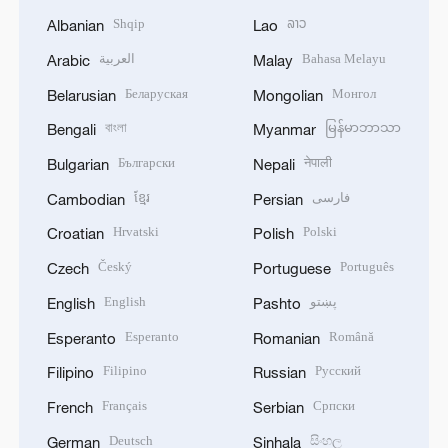
Shqip
ລາວ
Albanian
Lao
العربية
Bahasa Melayu
Arabic
Malay
Беларуская
Монгол
Belarusian
Mongolian
বাংলা
မြန်မာဘာသာ
Bengali
Myanmar
Български
नेपाली
Bulgarian
Nepali
ខ្មែរ
فارسی
Cambodian
Persian
Hrvatski
Polski
Croatian
Polish
Český
Português
Czech
Portuguese
English
پښتو
English
Pashto
Esperanto
Română
Esperanto
Romanian
Filipino
Русский
Filipino
Russian
Français
Српски
French
Serbian
Deutsch
සිංහල
German
Sinhala