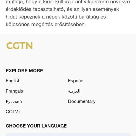
mutatja, hogy a kínai kultúra iránt világszerte növekvő
érdeklődés tapasztalható, és az ilyen események
hidat képeznek a népek közötti barátság és
kölcsönös megértés erősítésében.
EXPLORE MORE
English
Español
Français
العربية
Русский
Documentary
CCTV+
CHOOSE YOUR LANGUAGE