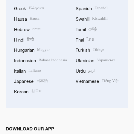
Ελληνικά
Español
Greek
Spanish
Hausa
Kiswahili
Hausa
Swahili
עברית
தமிழ்
Hebrew
Tamil
हिन्दी
ไทย
Hindi
Thai
Magyar
Türkçe
Hungarian
Turkish
Bahasa Indonesia
Українська
Indonesian
Ukrainian
Italiano
اردو
Italian
Urdu
日本語
Tiếng Việt
Japanese
Vietnamese
한국어
Korean
DOWNLOAD OUR APP