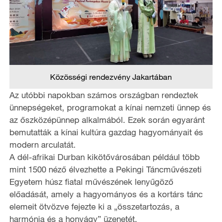
Közösségi rendezvény Jakartában
Az utóbbi napokban számos országban rendeztek
ünnepségeket, programokat a kínai nemzeti ünnep és
az őszközépünnep alkalmából. Ezek során egyaránt
bemutatták a kínai kultúra gazdag hagyományait és
modern arculatát.
A dél-afrikai Durban kikötővárosában például több
mint 1500 néző élvezhette a Pekingi Táncművészeti
Egyetem húsz fiatal művészének lenyűgöző
előadását, amely a hagyományos és a kortárs tánc
elemeit ötvözve fejezte ki a „összetartozás, a
harmónia és a honvágy” üzenetét.