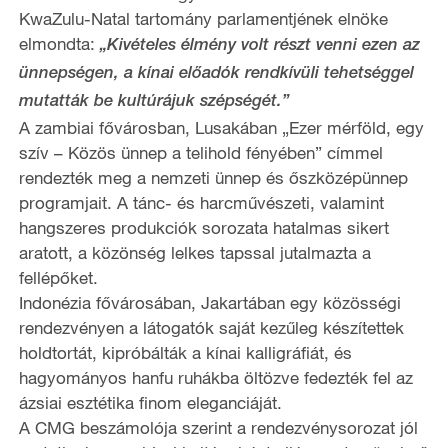
KwaZulu-Natal tartomány parlamentjének elnöke
elmondta:
„Kivételes élmény volt részt venni ezen az
ünnepségen, a kínai előadók rendkívüli tehetséggel
mutatták be kultúrájuk szépségét.”
A zambiai fővárosban, Lusakában „Ezer mérföld, egy
szív – Közös ünnep a telihold fényében” címmel
rendezték meg a nemzeti ünnep és őszközépünnep
programjait. A tánc- és harcművészeti, valamint
hangszeres produkciók sorozata hatalmas sikert
aratott, a közönség lelkes tapssal jutalmazta a
fellépőket.
Indonézia fővárosában, Jakartában egy közösségi
rendezvényen a látogatók saját kezűleg készítettek
holdtortát, kipróbálták a kínai kalligráfiát, és
hagyományos hanfu ruhákba öltözve fedezték fel az
ázsiai esztétika finom eleganciáját.
A CMG beszámolója szerint a rendezvénysorozat jól