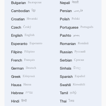
Български
नेपाली
Bulgarian
Nepali
ខ្មែរ
فارسی
Cambodian
Persian
Hrvatski
Polski
Croatian
Polish
Český
Português
Czech
Portuguese
English
پښتو
English
Pashto
Esperanto
Română
Esperanto
Romanian
Filipino
Русский
Filipino
Russian
Français
Српски
French
Serbian
Deutsch
සිංහල
German
Sinhala
Ελληνικά
Español
Greek
Spanish
Hausa
Kiswahili
Hausa
Swahili
עברית
தமிழ்
Hebrew
Tamil
हिन्दी
ไทย
Hindi
Thai