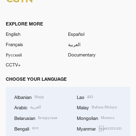
a
y
EXPLORE MORE
V
English
Español
Français
العربية
i
Русский
Documentary
d
CCTV+
e
CHOOSE YOUR LANGUAGE
o
Shqip
ລາວ
Albanian
Lao
العربية
Bahasa Melayu
Arabic
Malay
Беларуская
Монгол
Belarusian
Mongolian
বাংলা
မြန်မာဘာသာ
Bengali
Myanmar