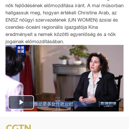
nők fejlődésének előmozdítása iránt. A mai műsorban
hallgassuk meg, hogyan értékeli Christine Arab, az
ENSZ nőügyi szervezetének (UN WOMEN) ázsiai és
csendes-óceáni regionális igazgatója Kína
eredményeit a nemek közötti egyenlőség és a nők
jogainak előmozdításában.
P
l