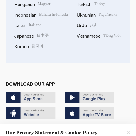
Magyar
Türkçe
Hungarian
Turkish
Bahasa Indonesia
Українська
Indonesian
Ukrainian
Italiano
اردو
Italian
Urdu
日本語
Tiếng Việt
Japanese
Vietnamese
한국어
Korean
DOWNLOAD OUR APP
Copyright © 2024 CGTN.
Our Privacy Statement & Cookie Policy