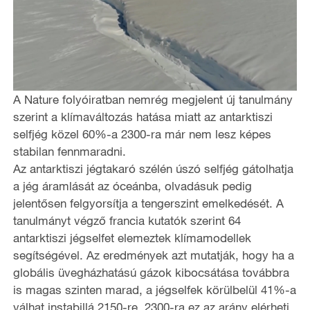
A Nature folyóiratban nemrég megjelent új tanulmány
szerint a klímaváltozás hatása miatt az antarktiszi
selfjég közel 60%-a 2300-ra már nem lesz képes
stabilan fennmaradni.
Az antarktiszi jégtakaró szélén úszó selfjég gátolhatja
a jég áramlását az óceánba, olvadásuk pedig
jelentősen felgyorsítja a tengerszint emelkedését. A
tanulmányt végző francia kutatók szerint 64
antarktiszi jégselfet elemeztek klímamodellek
segítségével. Az eredmények azt mutatják, hogy ha a
globális üvegházhatású gázok kibocsátása továbbra
is magas szinten marad, a jégselfek körülbelül 41%-a
válhat instabillá 2150-re, 2300-ra ez az arány elérheti