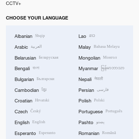
CCTV+
CHOOSE YOUR LANGUAGE
Shqip
ລາວ
Albanian
Lao
العربية
Bahasa Melayu
Arabic
Malay
Беларуская
Монгол
Belarusian
Mongolian
বাংলা
မြန်မာဘာသာ
Bengali
Myanmar
Български
नेपाली
Bulgarian
Nepali
ខ្មែរ
فارسی
Cambodian
Persian
Hrvatski
Polski
Croatian
Polish
Český
Português
Czech
Portuguese
English
پښتو
English
Pashto
Esperanto
Română
Esperanto
Romanian