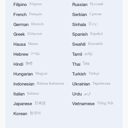
Filipino
Русский
Filipino
Russian
Français
Српски
French
Serbian
Deutsch
සිංහල
German
Sinhala
Ελληνικά
Español
Greek
Spanish
Hausa
Kiswahili
Hausa
Swahili
עברית
தமிழ்
Hebrew
Tamil
हिन्दी
ไทย
Hindi
Thai
Magyar
Türkçe
Hungarian
Turkish
Bahasa Indonesia
Українська
Indonesian
Ukrainian
Italiano
اردو
Italian
Urdu
日本語
Tiếng Việt
Japanese
Vietnamese
한국어
Korean