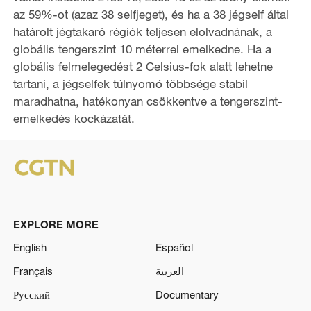
az 59%-ot (azaz 38 selfjeget), és ha a 38 jégself által
határolt jégtakaró régiók teljesen elolvadnának, a
globális tengerszint 10 méterrel emelkedne. Ha a
globális felmelegedést 2 Celsius-fok alatt lehetne
tartani, a jégselfek túlnyomó többsége stabil
maradhatna, hatékonyan csökkentve a tengerszint-
emelkedés kockázatát.
EXPLORE MORE
English
Español
Français
العربية
Русский
Documentary