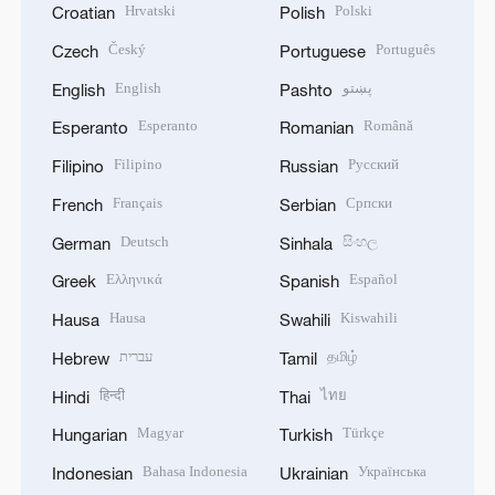
Hrvatski
Polski
Croatian
Polish
Český
Português
Czech
Portuguese
English
پښتو
English
Pashto
Esperanto
Română
Esperanto
Romanian
Filipino
Русский
Filipino
Russian
Français
Српски
French
Serbian
Deutsch
සිංහල
German
Sinhala
Ελληνικά
Español
Greek
Spanish
Hausa
Kiswahili
Hausa
Swahili
עברית
தமிழ்
Hebrew
Tamil
हिन्दी
ไทย
Hindi
Thai
Magyar
Türkçe
Hungarian
Turkish
Bahasa Indonesia
Українська
Indonesian
Ukrainian