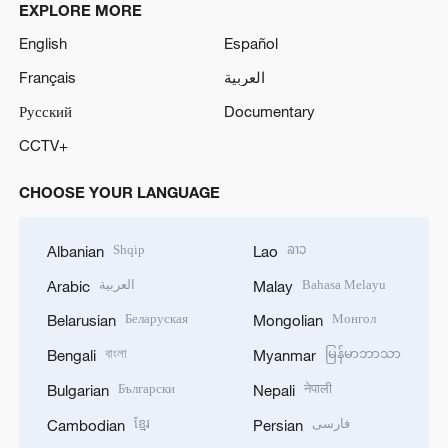
EXPLORE MORE
English
Español
Français
العربية
Русский
Documentary
CCTV+
CHOOSE YOUR LANGUAGE
Shqip
ລາວ
Albanian
Lao
العربية
Bahasa Melayu
Arabic
Malay
Беларуская
Монгол
Belarusian
Mongolian
বাংলা
မြန်မာဘာသာ
Bengali
Myanmar
Български
नेपाली
Bulgarian
Nepali
ខ្មែរ
فارسی
Cambodian
Persian