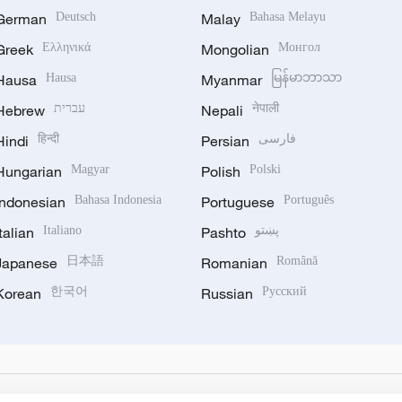
German
Deutsch
Malay
Bahasa Melayu
Greek
Ελληνικά
Mongolian
Монгол
Hausa
Hausa
Myanmar
မြန်မာဘာသာ
Hebrew
עברית
Nepali
नेपाली
Hindi
हिन्दी
Persian
فارسی
Hungarian
Magyar
Polish
Polski
Indonesian
Bahasa Indonesia
Portuguese
Português
Italian
Italiano
Pashto
پښتو
Japanese
日本語
Romanian
Română
Korean
한국어
Russian
Русский