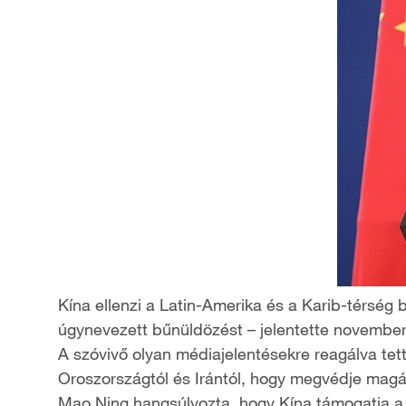
Kína ellenzi a Latin-Amerika és a Karib-térség b
úgynevezett bűnüldözést – jelentette november
A szóvivő olyan médiajelentésekre reagálva tet
Oroszországtól és Irántól, hogy megvédje magá
Mao Ning hangsúlyozta, hogy Kína támogatja a 