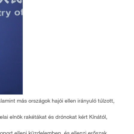
amint más országok hajói ellen irányuló túlzott,
ai elnök rakétákat és drónokat kért Kínától,
port elleni küzdelemben, és ellenzi erőszak