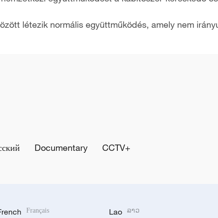
özött létezik normális együttműködés, amely nem irányul
сский
Documentary
CCTV+
French
Français
Lao
ລາວ