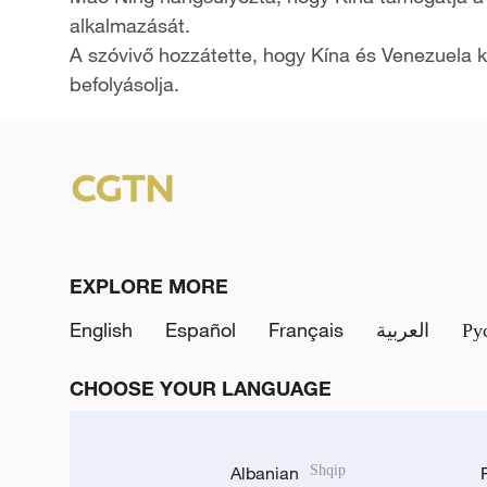
alkalmazását.
A szóvivő hozzátette, hogy Kína és Venezuela k
befolyásolja.
EXPLORE MORE
English
Español
Français
العربية
Ру
CHOOSE YOUR LANGUAGE
Albanian
Shqip