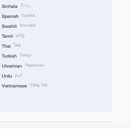
Sinhala
සිංහල
Spanish
Español
Swahili
Kiswahili
Tamil
தமிழ்
Thai
ไทย
Turkish
Türkçe
Ukrainian
Українська
Urdu
اردو
Vietnamese
Tiếng Việt