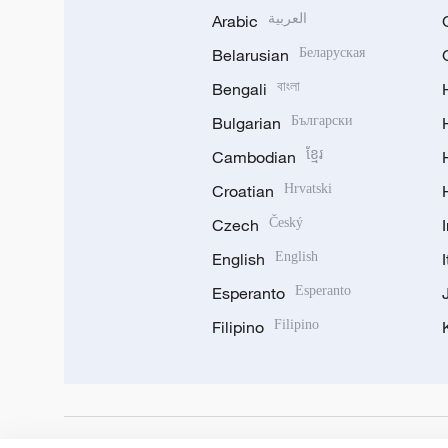
Arabic
العربية
Belarusian
Беларуская
Bengali
বাংলা
Bulgarian
Български
Cambodian
ខ្មែរ
Croatian
Hrvatski
Czech
Český
English
English
Esperanto
Esperanto
Filipino
Filipino