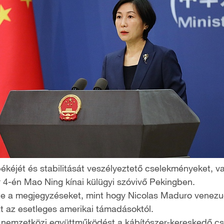
ékéjét és stabilitását veszélyeztető cselekményeket, val
 4-én Mao Ning kínai külügyi szóvivő Pekingben.
te a megjegyzéseket, mint hogy Nicolas Maduro venezuel
t az esetleges amerikai támadásoktól.
nemzetközi együttműködést a kábítószer-kereskedő cso