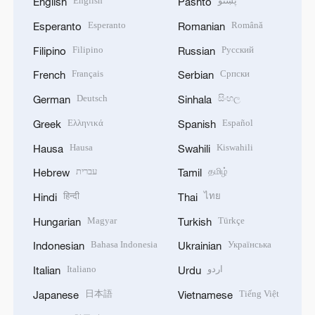
English
پښتو
English
Pashto
Esperanto
Română
Esperanto
Romanian
Filipino
Русский
Filipino
Russian
Français
Српски
French
Serbian
Deutsch
සිංහල
German
Sinhala
Ελληνικά
Español
Greek
Spanish
Hausa
Kiswahili
Hausa
Swahili
עברית
தமிழ்
Hebrew
Tamil
हिन्दी
ไทย
Hindi
Thai
Magyar
Türkçe
Hungarian
Turkish
Bahasa Indonesia
Українська
Indonesian
Ukrainian
Italiano
اردو
Italian
Urdu
日本語
Tiếng Việt
Japanese
Vietnamese