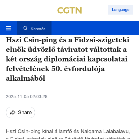
Language
Keresés
Hszi Csin-ping és a Fidzsi-szigeteki
elnök üdvözlő táviratot váltottak a
két ország diplomáciai kapcsolatai
felvételének 50. évfordulója
alkalmából
2025-11-05 02:03:28
Share
Hszi Csin-ping kínai államfő és Naiqama Lalabalavu,
a Fidzsi-szigetek elnöke üdvözlő táviratot váltottak a