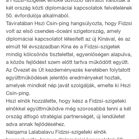
két ország közti diplomáciai kapcsolatok felvételének
50. évfordulója alkalmából.
Táviratában Hszi Csin-ping hangsúlyozta, hogy Fidzsi
volt az első csendes-óceáni szigetország, amely
diplomáciai kapcsolatot létesített az új Kínával, és az
elmúlt fél évszázadban Kína és a Fidzsi-szigetek
mindig kölcsönös tisztelettel, egyenlőségen alapulva,
a közös fejlődést szem előtt tartva működött együtt.
Az Övezet és Út kezdeményezés keretében folytatott
együttműködések jelentős eredményeket hoztak,
amelyek mindkét nép javát szolgálják, emelte ki Hszi
Csin-ping.
Hszi elnök hozzátette, hogy kész a Fidzsi-szigeteki
elnökkel együttműködve még szorosabbá tenni a két
ország átfogó stratégiai partnerségét, új lendületet
adva annak fejlődéséhez.
Naiqama Lalabalavu Fidzsi-szigeteki elnök