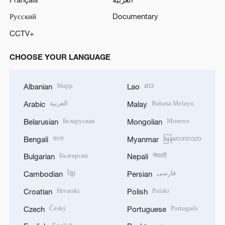
Русский
Documentary
CCTV+
CHOOSE YOUR LANGUAGE
Shqip
ລາວ
Albanian
Lao
العربية
Bahasa Melayu
Arabic
Malay
Беларуская
Монгол
Belarusian
Mongolian
বাংলা
မြန်မာဘာသာ
Bengali
Myanmar
Български
नेपाली
Bulgarian
Nepali
ខ្មែរ
فارسی
Cambodian
Persian
Hrvatski
Polski
Croatian
Polish
Český
Português
Czech
Portuguese