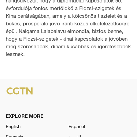
hangsúlyozta, hogy a diplomáciai kapcsolatok 50.
évfordulója fontos mérföldkő a Fidzsi-szigetek és
Kína barátságában, amely a kölcsönös tisztelet és a
békés, prosperáló jövő iránti közös elkötelezettségre
épül. Naiqama Lalabalavu elmondta, biztos benne,
hogy a Fidzsi-szigeteki–kínai kapcsolatok a jövőben
még szorosabbak, dinamikusabbak és ígéretesebbek
lesznek.
EXPLORE MORE
English
Español
Français
العربية