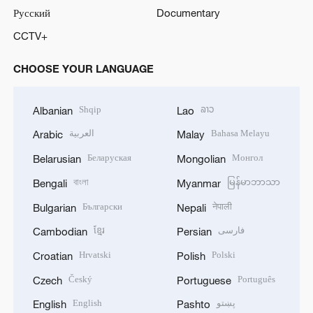
o
Русский
Documentary
CCTV+
CHOOSE YOUR LANGUAGE
Shqip
ລາວ
Albanian
Lao
العربية
Bahasa Melayu
Arabic
Malay
Беларуская
Монгол
Belarusian
Mongolian
বাংলা
မြန်မာဘာသာ
Bengali
Myanmar
Български
नेपाली
Bulgarian
Nepali
ខ្មែរ
فارسی
Cambodian
Persian
Hrvatski
Polski
Croatian
Polish
Český
Português
Czech
Portuguese
English
پښتو
English
Pashto