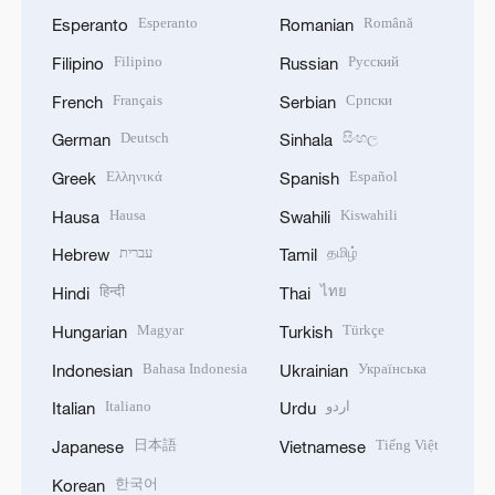
Esperanto
Română
Esperanto
Romanian
Filipino
Русский
Filipino
Russian
Français
Српски
French
Serbian
Deutsch
සිංහල
German
Sinhala
Ελληνικά
Español
Greek
Spanish
Hausa
Kiswahili
Hausa
Swahili
עברית
தமிழ்
Hebrew
Tamil
हिन्दी
ไทย
Hindi
Thai
Magyar
Türkçe
Hungarian
Turkish
Bahasa Indonesia
Українська
Indonesian
Ukrainian
Italiano
اردو
Italian
Urdu
日本語
Tiếng Việt
Japanese
Vietnamese
한국어
Korean