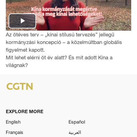
P
Az ötéves terv – „kínai stílusú tervezés” jellegű
l
kormányzási koncepció – a közelmúltban globális
figyelmet kapott.
a
Mit lehet elérni öt év alatt? És mit adott Kína a
világnak?
y
V
i
d
EXPLORE MORE
English
Español
e
Français
العربية