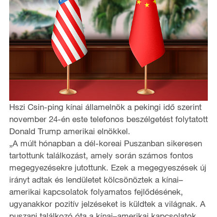
Hszi Csin-ping kínai államelnök a pekingi idő szerint
november 24-én este telefonos beszélgetést folytatott
Donald Trump amerikai elnökkel.
„A múlt hónapban a dél-koreai Puszanban sikeresen
tartottunk találkozást, amely során számos fontos
megegyezésekre jutottunk. Ezek a megegyeszések új
irányt adtak és lendületet kölcsönöztek a kínai–
amerikai kapcsolatok folyamatos fejlődésének,
ugyanakkor pozitív jelzéseket is küldtek a világnak. A
puszani találkozó óta a kínai–amerikai kapcsolatok