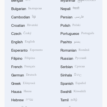
Bengali
Myanmar
Български
नेपाली
Bulgarian
Nepali
ខ្មែរ
فارسی
Cambodian
Persian
Hrvatski
Polski
Croatian
Polish
Český
Português
Czech
Portuguese
English
پښتو
English
Pashto
Esperanto
Română
Esperanto
Romanian
Filipino
Русский
Filipino
Russian
Français
Српски
French
Serbian
Deutsch
සිංහල
German
Sinhala
Ελληνικά
Español
Greek
Spanish
Hausa
Kiswahili
Hausa
Swahili
עברית
தமிழ்
Hebrew
Tamil