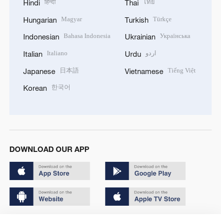
हिन्दी
ไทย
Hindi
Thai
Magyar
Türkçe
Hungarian
Turkish
Bahasa Indonesia
Українська
Indonesian
Ukrainian
Italiano
اردو
Italian
Urdu
日本語
Tiếng Việt
Japanese
Vietnamese
한국어
Korean
DOWNLOAD OUR APP