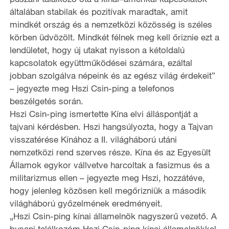
általában stabilak és pozitívak maradtak, amit
mindkét ország és a nemzetközi közösség is széles
körben üdvözölt. Mindkét félnek meg kell őriznie ezt a
lendületet, hogy új utakat nyisson a kétoldalú
kapcsolatok együttműködései számára, ezáltal
jobban szolgálva népeink és az egész világ érdekeit”
– jegyezte meg Hszi Csin-ping a telefonos
beszélgetés során.
Hszi Csin-ping ismertette Kína elvi álláspontját a
tajvani kérdésben. Hszi hangsúlyozta, hogy a Tajvan
visszatérése Kínához a II. világháború utáni
nemzetközi rend szerves része. Kína és az Egyesült
Államok egykor vállvetve harcoltak a fasizmus és a
militarizmus ellen – jegyezte meg Hszi, hozzátéve,
hogy jelenleg közösen kell megőrizniük a második
világháború győzelmének eredményeit.
„Hszi Csin-ping kínai államelnök nagyszerű vezető. A
busani találkozóm Hszi Csin-ping kínai államelnökkel