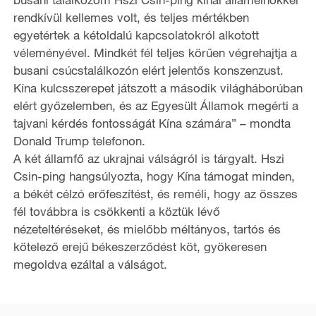
rendkívül kellemes volt, és teljes mértékben
egyetértek a kétoldalú kapcsolatokról alkotott
véleményével. Mindkét fél teljes körűen végrehajtja a
busani csúcstalálkozón elért jelentős konszenzust.
Kína kulcsszerepet játszott a második világháborúban
elért győzelemben, és az Egyesült Államok megérti a
tajvani kérdés fontosságát Kína számára” – mondta
Donald Trump telefonon.
A két államfő az ukrajnai válságról is tárgyalt. Hszi
Csin-ping hangsúlyozta, hogy Kína támogat minden,
a békét célzó erőfeszítést, és reméli, hogy az összes
fél továbbra is csökkenti a köztük lévő
nézeteltéréseket, és mielőbb méltányos, tartós és
kötelező erejű békeszerződést köt, gyökeresen
megoldva ezáltal a válságot.