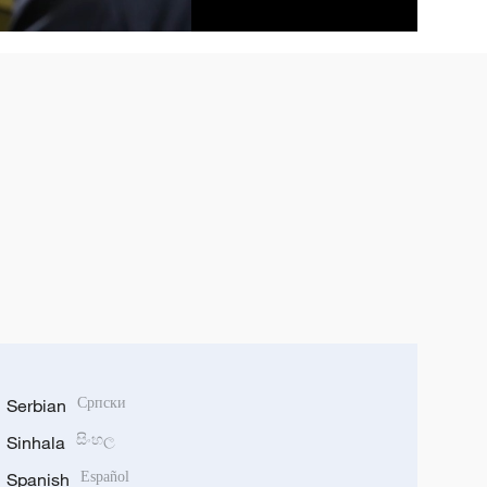
Serbian
Српски
Sinhala
සිංහල
Spanish
Español