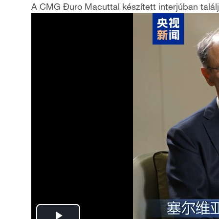
A CMG Đuro Macuttal készített interjúban talál