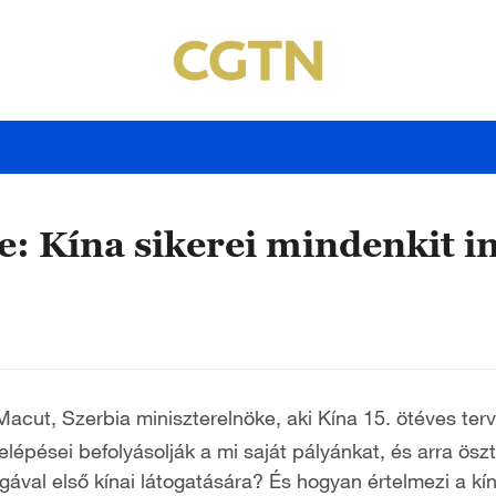
e: Kína sikerei mindenkit i
ut, Szerbia miniszterelnöke, aki Kína 15. ötéves terv
elépései befolyásolják a mi saját pályánkat, és arra ös
gával első kínai látogatására? És hogyan értelmezi a k