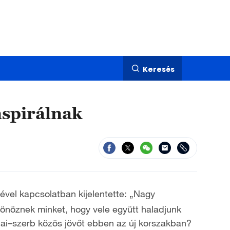
Keresés
nspirálnak
ével kapcsolatban kijelentette: „Nagy
ztönöznek minket, hogy vele együtt haladjunk
ínai–szerb közös jövőt ebben az új korszakban?