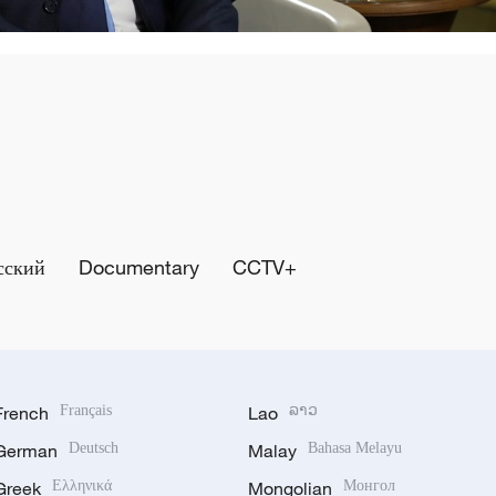
сский
Documentary
CCTV+
French
Français
Lao
ລາວ
German
Deutsch
Malay
Bahasa Melayu
Greek
Ελληνικά
Mongolian
Монгол