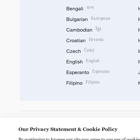
Bengali
বাংলা
Bulgarian
Български
Cambodian
ខ្មែរ
Croatian
Hrvatski
Czech
Český
English
English
Esperanto
Esperanto
Filipino
Filipino
DOWNLOAD OUR APP
Our Privacy Statement & Cookie Policy
By continuing to browse our site you agree to our use of cooki