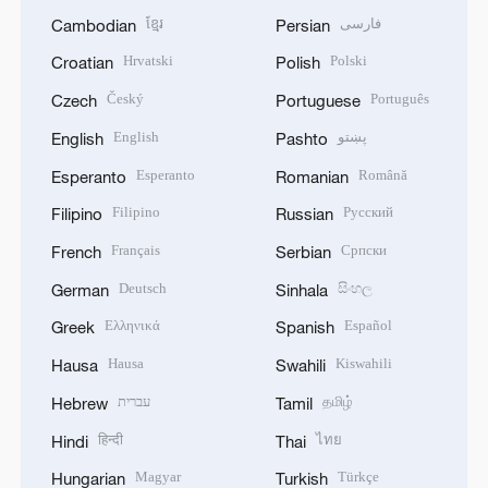
ខ្មែរ
فارسی
Cambodian
Persian
Hrvatski
Polski
Croatian
Polish
Český
Português
Czech
Portuguese
English
پښتو
English
Pashto
Esperanto
Română
Esperanto
Romanian
Filipino
Русский
Filipino
Russian
Français
Српски
French
Serbian
Deutsch
සිංහල
German
Sinhala
Ελληνικά
Español
Greek
Spanish
Hausa
Kiswahili
Hausa
Swahili
עברית
தமிழ்
Hebrew
Tamil
हिन्दी
ไทย
Hindi
Thai
Magyar
Türkçe
Hungarian
Turkish