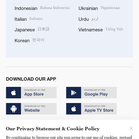
Bahasa Indonesia
Українська
Indonesian
Ukrainian
Italiano
اردو
Italian
Urdu
日本語
Tiếng Việt
Japanese
Vietnamese
한국어
Korean
DOWNLOAD OUR APP
Copyright © 2024 CGTN.
Our Privacy Statement & Cookie Policy
京ICP备20000184号
By continuing to browse our site you agree to our use of cookies, revised