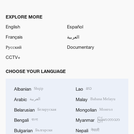
EXPLORE MORE
English
Español
Français
العربية
Русский
Documentary
CCTV+
CHOOSE YOUR LANGUAGE
Shqip
ລາວ
Albanian
Lao
العربية
Bahasa Melayu
Arabic
Malay
Беларуская
Монгол
Belarusian
Mongolian
বাংলা
မြန်မာဘာသာ
Bengali
Myanmar
Български
नेपाली
Bulgarian
Nepali