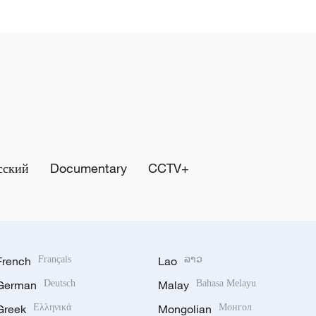
сский
Documentary
CCTV+
French
Français
Lao
ລາວ
German
Deutsch
Malay
Bahasa Melayu
Greek
Ελληνικά
Mongolian
Монгол