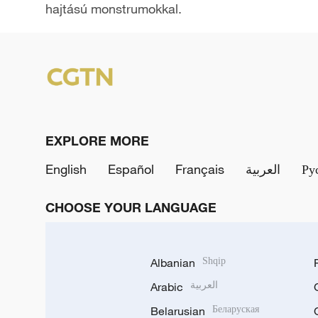
hajtású monstrumokkal.
y
V
i
d
EXPLORE MORE
e
English
Español
Français
العربية
Ру
o
CHOOSE YOUR LANGUAGE
Albanian
Shqip
Arabic
العربية
Belarusian
Беларуская