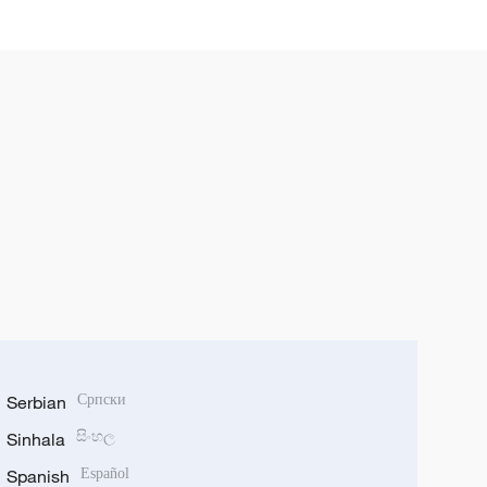
Serbian
Српски
Sinhala
සිංහල
Spanish
Español