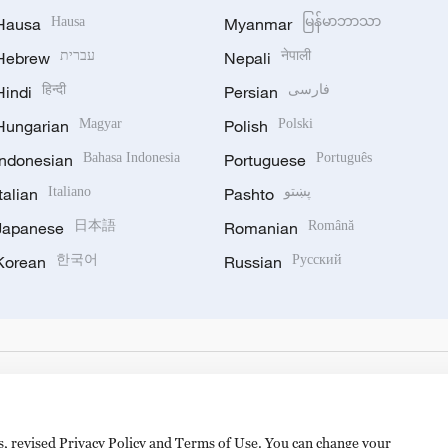
Hausa
Hausa
Myanmar
မြန်မာဘာသာ
Hebrew
עברית
Nepali
नेपाली
Hindi
हिन्दी
Persian
فارسی
Hungarian
Magyar
Polish
Polski
Indonesian
Bahasa Indonesia
Portuguese
Português
Italian
Italiano
Pashto
پښتو
Japanese
日本語
Romanian
Română
Korean
한국어
Russian
Русский
es, revised Privacy Policy and Terms of Use. You can change your