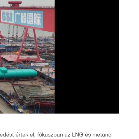
ekedést értek el, fókuszban az LNG és metanol