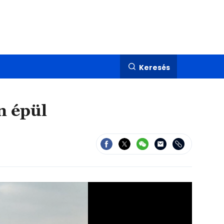
Keresés
n épül