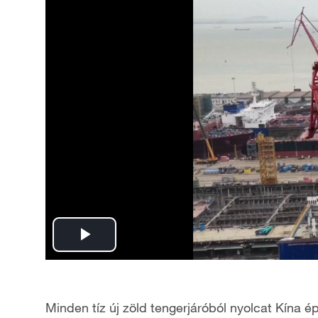
P
l
Minden tíz új zöld tengerjáróból nyolcat Kína 
a