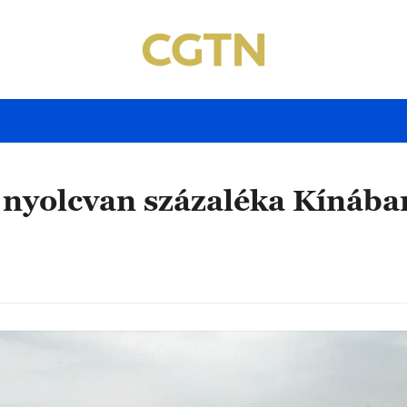
k nyolcvan százaléka Kínába