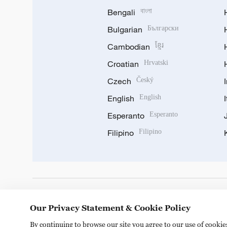
Bengali
বাংলা
Bulgarian
Български
Cambodian
ខ្មែរ
Croatian
Hrvatski
Czech
Český
English
English
Esperanto
Esperanto
Filipino
Filipino
DOWNLOAD OUR APP
Our Privacy Statement & Cookie Policy
By continuing to browse our site you agree to our use of cooki