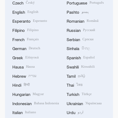
Český
Português
Czech
Portuguese
English
پښتو
English
Pashto
Esperanto
Română
Esperanto
Romanian
Filipino
Русский
Filipino
Russian
Français
Српски
French
Serbian
Deutsch
සිංහල
German
Sinhala
Ελληνικά
Español
Greek
Spanish
Hausa
Kiswahili
Hausa
Swahili
עברית
தமிழ்
Hebrew
Tamil
हिन्दी
ไทย
Hindi
Thai
Magyar
Türkçe
Hungarian
Turkish
Bahasa Indonesia
Українська
Indonesian
Ukrainian
Italiano
اردو
Italian
Urdu