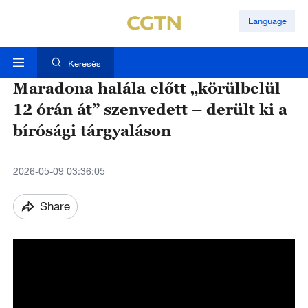
Language
Keresés
Maradona halála előtt „körülbelül
12 órán át” szenvedett – derült ki a
bírósági tárgyaláson
2026-05-09 03:36:05
Share