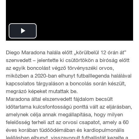
P
l
Diego Maradona halála előtt „körülbelül 12 órán át”
szenvedett – jelentette ki csütörtökön a bíróság előtt
a
az egyik boncolást végző törvényszéki orvos,
miközben a 2020-ban elhunyt futballlegenda halálával
y
kapcsolatos tárgyaláson a boncolás során készült,
megrázó képeket mutattak be.
V
Maradona által elszenvedett fájdalom becsült
i
időtartama kulcsfontosságú ponttá vált az eljárásban,
amelynek célja annak megállapítása, hogy milyen
d
felelősség terheli azt az orvosi csapatot, amely a 60
éves korában tüdőödémában és kardiopulmonális
e
leállásban elhunyt, visszavonult futballistát kezelte a