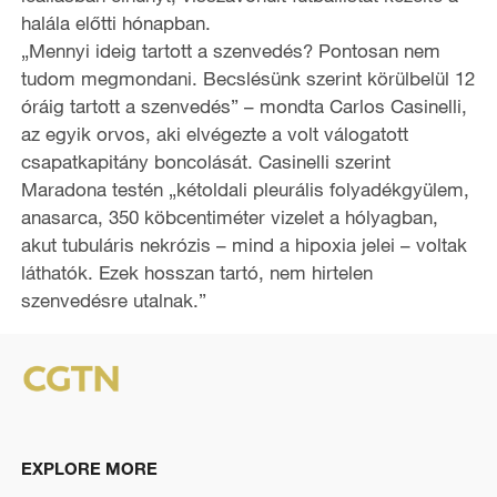
halála előtti hónapban.
o
„Mennyi ideig tartott a szenvedés? Pontosan nem
tudom megmondani. Becslésünk szerint körülbelül 12
óráig tartott a szenvedés” – mondta Carlos Casinelli,
az egyik orvos, aki elvégezte a volt válogatott
csapatkapitány boncolását. Casinelli szerint
Maradona testén „kétoldali pleurális folyadékgyülem,
anasarca, 350 köbcentiméter vizelet a hólyagban,
akut tubuláris nekrózis – mind a hipoxia jelei – voltak
láthatók. Ezek hosszan tartó, nem hirtelen
szenvedésre utalnak.”
EXPLORE MORE