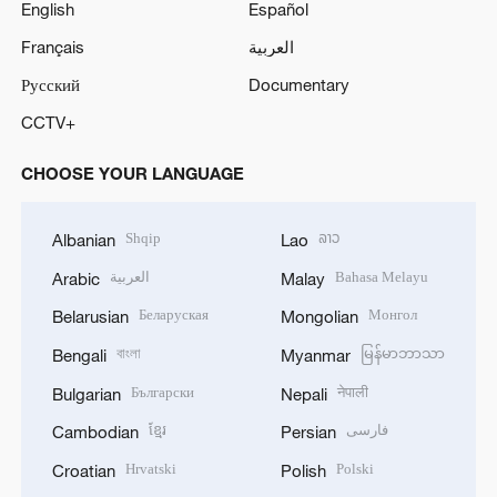
English
Español
Français
العربية
Русский
Documentary
CCTV+
CHOOSE YOUR LANGUAGE
Shqip
ລາວ
Albanian
Lao
العربية
Bahasa Melayu
Arabic
Malay
Беларуская
Монгол
Belarusian
Mongolian
বাংলা
မြန်မာဘာသာ
Bengali
Myanmar
Български
नेपाली
Bulgarian
Nepali
ខ្មែរ
فارسی
Cambodian
Persian
Hrvatski
Polski
Croatian
Polish