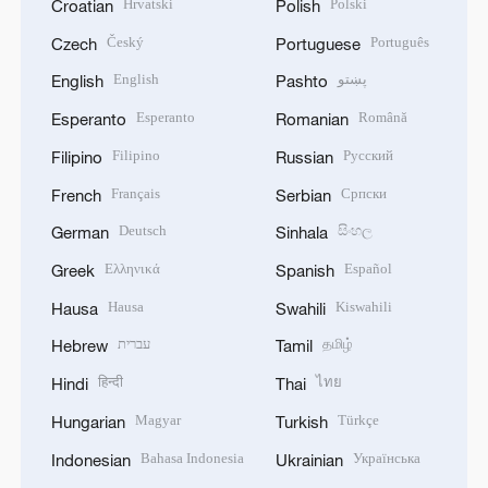
Hrvatski
Polski
Croatian
Polish
Český
Português
Czech
Portuguese
English
پښتو
English
Pashto
Esperanto
Română
Esperanto
Romanian
Filipino
Русский
Filipino
Russian
Français
Српски
French
Serbian
Deutsch
සිංහල
German
Sinhala
Ελληνικά
Español
Greek
Spanish
Hausa
Kiswahili
Hausa
Swahili
עברית
தமிழ்
Hebrew
Tamil
हिन्दी
ไทย
Hindi
Thai
Magyar
Türkçe
Hungarian
Turkish
Bahasa Indonesia
Українська
Indonesian
Ukrainian