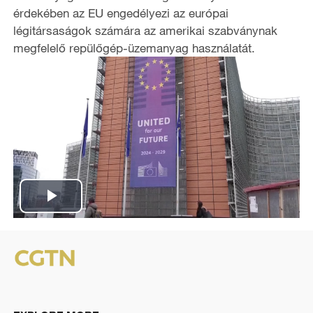
érdekében az EU engedélyezi az európai
légitársaságok számára az amerikai szabványnak
megfelelő repülőgép-üzemanyag használatát.
P
l
a
y