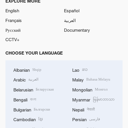
EXPLORE MORE
V
English
Español
Français
العربية
i
Русский
Documentary
d
CCTV+
e
CHOOSE YOUR LANGUAGE
o
Shqip
ລາວ
Albanian
Lao
العربية
Bahasa Melayu
Arabic
Malay
Беларуская
Монгол
Belarusian
Mongolian
বাংলা
မြန်မာဘာသာ
Bengali
Myanmar
Български
नेपाली
Bulgarian
Nepali
ខ្មែរ
فارسی
Cambodian
Persian