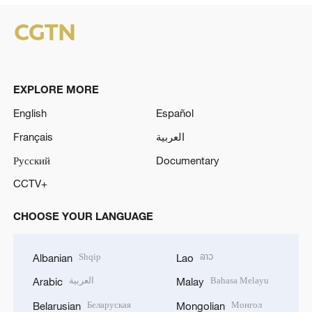
l
a
y
EXPLORE MORE
V
English
Español
Français
العربية
i
Русский
Documentary
d
CCTV+
e
CHOOSE YOUR LANGUAGE
o
Shqip
ລາວ
Albanian
Lao
العربية
Bahasa Melayu
Arabic
Malay
Беларуская
Монгол
Belarusian
Mongolian