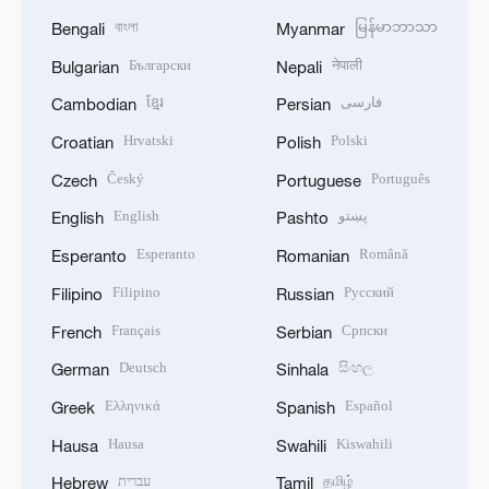
বাংলা
မြန်မာဘာသာ
Bengali
Myanmar
Български
नेपाली
Bulgarian
Nepali
ខ្មែរ
فارسی
Cambodian
Persian
Hrvatski
Polski
Croatian
Polish
Český
Português
Czech
Portuguese
English
پښتو
English
Pashto
Esperanto
Română
Esperanto
Romanian
Filipino
Русский
Filipino
Russian
Français
Српски
French
Serbian
Deutsch
සිංහල
German
Sinhala
Ελληνικά
Español
Greek
Spanish
Hausa
Kiswahili
Hausa
Swahili
עברית
தமிழ்
Hebrew
Tamil