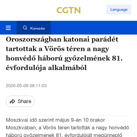
Language
Keresés
Oroszországban katonai parádét
tartottak a Vörös téren a nagy
honvédő háború győzelmének 81.
évfordulója alkalmából
2026-05-09 08:11:03
Share
Moszkvai idő szerint május 9-én 10 órakor
Moszkvában, a Vörös téren tartották a nagy honvédő
háború győzelmének 81. évfordulóját megünneplő