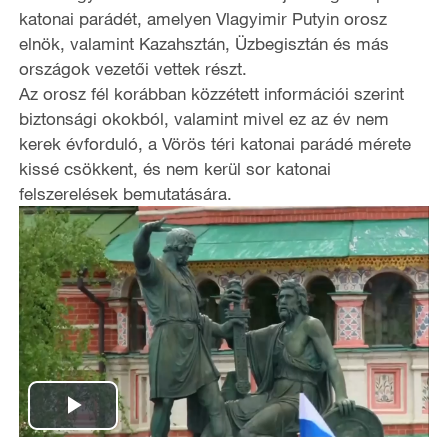
katonai parádét, amelyen Vlagyimir Putyin orosz
elnök, valamint Kazahsztán, Üzbegisztán és más
országok vezetői vettek részt.
Az orosz fél korábban közzétett információi szerint
biztonsági okokból, valamint mivel ez az év nem
kerek évforduló, a Vörös téri katonai parádé mérete
kissé csökkent, és nem kerül sor katonai
felszerelések bemutatására.
P