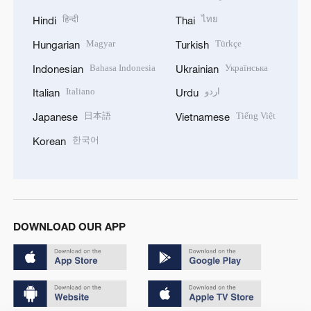
हिन्दी
ไทย
Hindi
Thai
Magyar
Türkçe
Hungarian
Turkish
Bahasa Indonesia
Українська
Indonesian
Ukrainian
Italiano
اردو
Italian
Urdu
日本語
Tiếng Việt
Japanese
Vietnamese
한국어
Korean
DOWNLOAD OUR APP