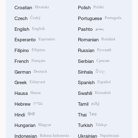
Hrvatski
Polski
Croatian
Polish
Český
Português
Czech
Portuguese
English
پښتو
English
Pashto
Esperanto
Română
Esperanto
Romanian
Filipino
Русский
Filipino
Russian
Français
Српски
French
Serbian
Deutsch
සිංහල
German
Sinhala
Ελληνικά
Español
Greek
Spanish
Hausa
Kiswahili
Hausa
Swahili
עברית
தமிழ்
Hebrew
Tamil
हिन्दी
ไทย
Hindi
Thai
Magyar
Türkçe
Hungarian
Turkish
Bahasa Indonesia
Українська
Indonesian
Ukrainian