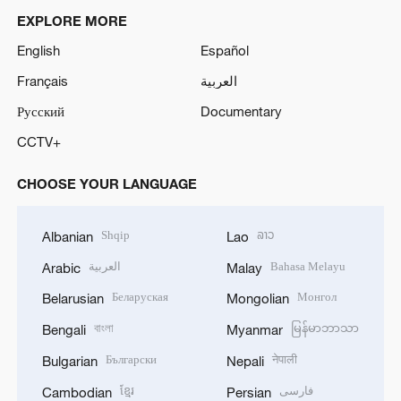
EXPLORE MORE
o
English
Español
Français
العربية
Русский
Documentary
CCTV+
CHOOSE YOUR LANGUAGE
Shqip
ລາວ
Albanian
Lao
العربية
Bahasa Melayu
Arabic
Malay
Беларуская
Монгол
Belarusian
Mongolian
বাংলা
မြန်မာဘာသာ
Bengali
Myanmar
Български
नेपाली
Bulgarian
Nepali
ខ្មែរ
فارسی
Cambodian
Persian