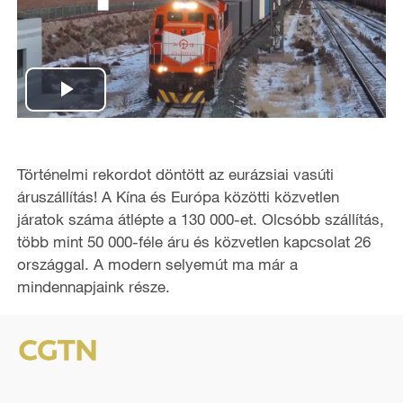
P
l
Történelmi rekordot döntött az eurázsiai vasúti
a
áruszállítás! A Kína és Európa közötti közvetlen
járatok száma átlépte a 130 000-et. Olcsóbb szállítás,
y
több mint 50 000-féle áru és közvetlen kapcsolat 26
országgal. A modern selyemút ma már a
V
mindennapjaink része.
i
d
e