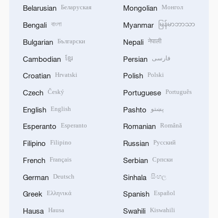
Беларуская
Монгол
Belarusian
Mongolian
বাংলা
မြန်မာဘာသာ
Bengali
Myanmar
Български
नेपाली
Bulgarian
Nepali
ខ្មែរ
فارسی
Cambodian
Persian
Hrvatski
Polski
Croatian
Polish
Český
Português
Czech
Portuguese
English
پښتو
English
Pashto
Esperanto
Română
Esperanto
Romanian
Filipino
Русский
Filipino
Russian
Français
Српски
French
Serbian
Deutsch
සිංහල
German
Sinhala
Ελληνικά
Español
Greek
Spanish
Hausa
Kiswahili
Hausa
Swahili