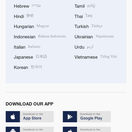
עברית
தமிழ்
Hebrew
Tamil
हिन्दी
ไทย
Hindi
Thai
Magyar
Türkçe
Hungarian
Turkish
Bahasa Indonesia
Українська
Indonesian
Ukrainian
Italiano
اردو
Italian
Urdu
日本語
Tiếng Việt
Japanese
Vietnamese
한국어
Korean
DOWNLOAD OUR APP