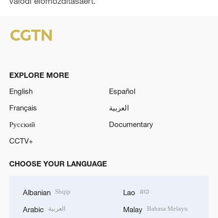
valódi előmozdításáért.
e
o
EXPLORE MORE
English
Español
Français
العربية
Русский
Documentary
CCTV+
CHOOSE YOUR LANGUAGE
Shqip
ລາວ
Albanian
Lao
العربية
Bahasa Melayu
Arabic
Malay