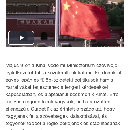
P
l
Május 9-én a Kínai Védelmi Minisztérium szóvivője
a
nyilatkozatot tett a közelmúltbeli katonai kérdésekről:
egyes japán és fülöp-szigeteki politikusok hamis
y
narratívákat terjesztenek a tengeri kérdésekkel
kapcsolatban, és alaptalanul becsmérlik Kínát. Erre
V
mélyen elégedetlenek vagyunk, és határozottan
i
ellenezzük. Sürgetjük az érintett országokat, hogy
hagyjanak fel a szövetségek kialakításával, és
d
tegyenek többet a régió békéjének és stabilitásának