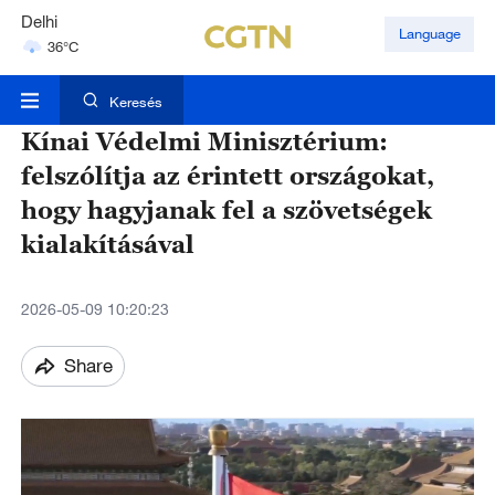
Delhi
Language
36°C
Hyderabad
42°C
Keresés
Mumbai
Kínai Védelmi Minisztérium:
31°C
felszólítja az érintett országokat,
hogy hagyjanak fel a szövetségek
kialakításával
2026-05-09 10:20:23
Share