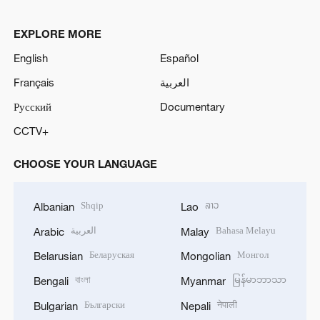
o
EXPLORE MORE
English
Español
Français
العربية
Русский
Documentary
CCTV+
CHOOSE YOUR LANGUAGE
Shqip
ລາວ
Albanian
Lao
العربية
Bahasa Melayu
Arabic
Malay
Беларуская
Монгол
Belarusian
Mongolian
বাংলা
မြန်မာဘာသာ
Bengali
Myanmar
Български
नेपाली
Bulgarian
Nepali