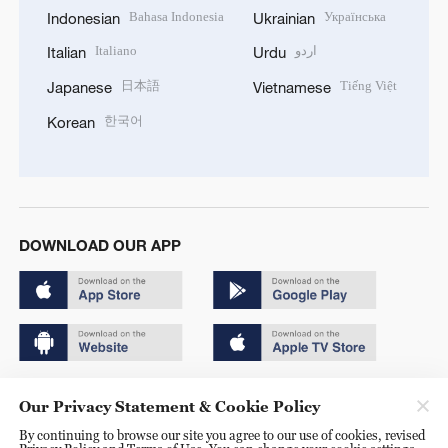
Bahasa Indonesia
Українська
Indonesian
Ukrainian
Italiano
اردو
Italian
Urdu
日本語
Tiếng Việt
Japanese
Vietnamese
한국어
Korean
DOWNLOAD OUR APP
Copyright © 2024 CGTN.
Our Privacy Statement & Cookie Policy
京ICP备20000184号
By continuing to browse our site you agree to our use of cookies, revised