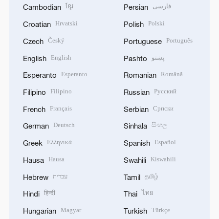
ខ្មែរ
فارسی
Cambodian
Persian
Hrvatski
Polski
Croatian
Polish
Český
Português
Czech
Portuguese
English
پښتو
English
Pashto
Esperanto
Română
Esperanto
Romanian
Filipino
Русский
Filipino
Russian
Français
Српски
French
Serbian
Deutsch
සිංහල
German
Sinhala
Ελληνικά
Español
Greek
Spanish
Hausa
Kiswahili
Hausa
Swahili
עברית
தமிழ்
Hebrew
Tamil
हिन्दी
ไทย
Hindi
Thai
Magyar
Türkçe
Hungarian
Turkish