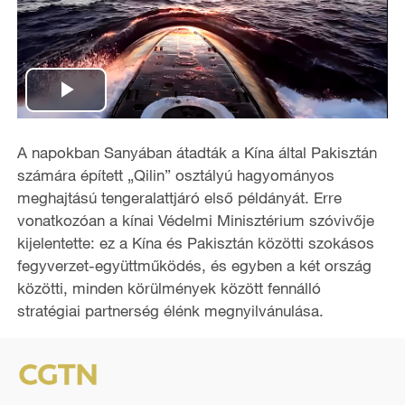
P
l
A napokban Sanyában átadták a Kína által Pakisztán
számára épített „Qilin” osztályú hagyományos
a
meghajtású tengeralattjáró első példányát. Erre
vonatkozóan a kínai Védelmi Minisztérium szóvivője
y
kijelentette: ez a Kína és Pakisztán közötti szokásos
fegyverzet-együttműködés, és egyben a két ország
V
közötti, minden körülmények között fennálló
i
stratégiai partnerség élénk megnyilvánulása.
d
e