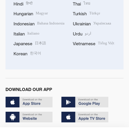
हिन्दी
ไทย
Hindi
Thai
Magyar
Türkçe
Hungarian
Turkish
Bahasa Indonesia
Українська
Indonesian
Ukrainian
Italiano
اردو
Italian
Urdu
日本語
Tiếng Việt
Japanese
Vietnamese
한국어
Korean
DOWNLOAD OUR APP