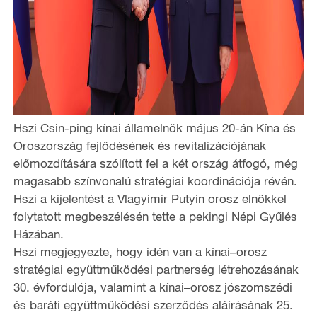
Hszi Csin-ping kínai államelnök május 20-án Kína és
Oroszország fejlődésének és revitalizációjának
előmozdítására szólított fel a két ország átfogó, még
magasabb színvonalú stratégiai koordinációja révén.
Hszi a kijelentést a Vlagyimir Putyin orosz elnökkel
folytatott megbeszélésén tette a pekingi Népi Gyűlés
Házában.
Hszi megjegyezte, hogy idén van a kínai–orosz
stratégiai együttműködési partnerség létrehozásának
30. évfordulója, valamint a kínai–orosz jószomszédi
és baráti együttműködési szerződés aláírásának 25.