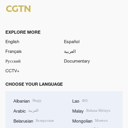
EXPLORE MORE
English
Español
Français
العربية
Русский
Documentary
CCTV+
CHOOSE YOUR LANGUAGE
Shqip
ລາວ
Albanian
Lao
العربية
Bahasa Melayu
Arabic
Malay
Беларуская
Монгол
Belarusian
Mongolian