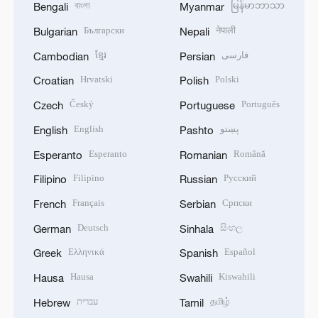
বাংলা
မြန်မာဘာသာ
Bengali
Myanmar
Български
नेपाली
Bulgarian
Nepali
ខ្មែរ
فارسی
Cambodian
Persian
Hrvatski
Polski
Croatian
Polish
Český
Português
Czech
Portuguese
English
پښتو
English
Pashto
Esperanto
Română
Esperanto
Romanian
Filipino
Русский
Filipino
Russian
Français
Српски
French
Serbian
Deutsch
සිංහල
German
Sinhala
Ελληνικά
Español
Greek
Spanish
Hausa
Kiswahili
Hausa
Swahili
עברית
தமிழ்
Hebrew
Tamil