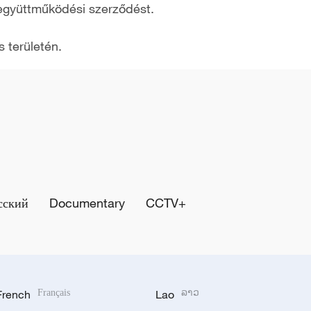
 együttműködési szerződést.
 területén.
сский
Documentary
CCTV+
French
Français
Lao
ລາວ