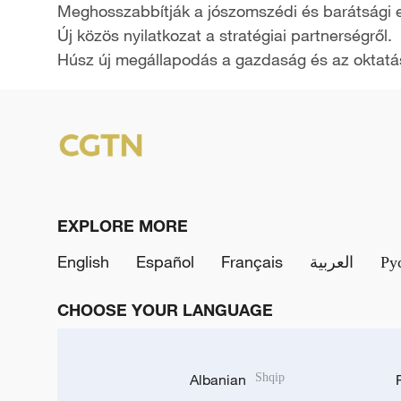
Meghosszabbítják a jószomszédi és barátsági
y
Új közös nyilatkozat a stratégiai partnerségről.
Húsz új megállapodás a gazdaság és az oktatás
V
i
d
e
EXPLORE MORE
o
English
Español
Français
العربية
Ру
CHOOSE YOUR LANGUAGE
Albanian
Shqip