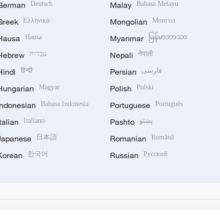
German
Deutsch
Malay
Bahasa Melayu
Greek
Ελληνικά
Mongolian
Монгол
Hausa
Hausa
Myanmar
မြန်မာဘာသာ
Hebrew
עברית
Nepali
नेपाली
Hindi
हिन्दी
Persian
فارسی
Hungarian
Magyar
Polish
Polski
Indonesian
Bahasa Indonesia
Portuguese
Português
Italian
Italiano
Pashto
پښتو
Japanese
日本語
Romanian
Română
Korean
한국어
Russian
Русский