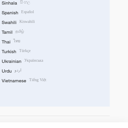
Sinhala
සිංහල
Spanish
Español
Swahili
Kiswahili
Tamil
தமிழ்
Thai
ไทย
Turkish
Türkçe
Ukrainian
Українська
Urdu
اردو
Vietnamese
Tiếng Việt