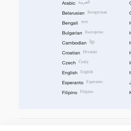
Arabic
العربية
Belarusian
Беларуская
Bengali
বাংলা
Bulgarian
Български
Cambodian
ខ្មែរ
Croatian
Hrvatski
Czech
Český
English
English
Esperanto
Esperanto
Filipino
Filipino