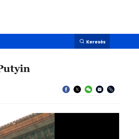
Keresés
Putyin