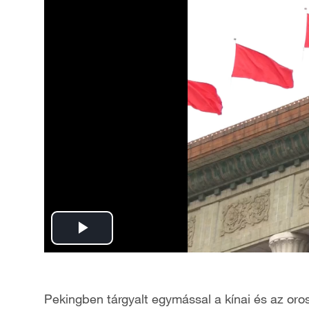
P
l
Pekingben tárgyalt egymással a kínai és az oro
a