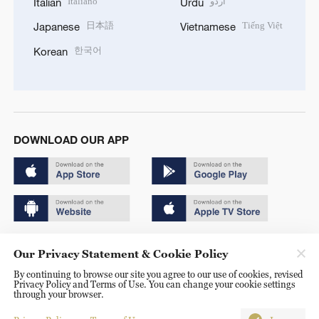
Italiano
اردو
Italian
Urdu
日本語
Tiếng Việt
Japanese
Vietnamese
한국어
Korean
DOWNLOAD OUR APP
Copyright © 2024 CGTN.
Our Privacy Statement & Cookie Policy
京ICP备20000184号
By continuing to browse our site you agree to our use of cookies, revised
Privacy Policy and Terms of Use. You can change your cookie settings
京公网安备 11010502050052号
through your browser.
Disinformation report hotline: 010-85061466