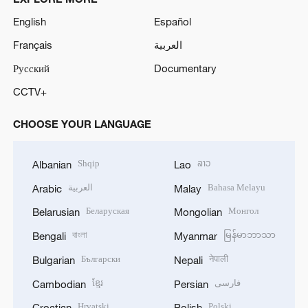
o
English
Español
Français
العربية
Русский
Documentary
CCTV+
CHOOSE YOUR LANGUAGE
Shqip
ລາວ
Albanian
Lao
العربية
Bahasa Melayu
Arabic
Malay
Беларуская
Монгол
Belarusian
Mongolian
বাংলা
မြန်မာဘာသာ
Bengali
Myanmar
Български
नेपाली
Bulgarian
Nepali
ខ្មែរ
فارسی
Cambodian
Persian
Hrvatski
Polski
Croatian
Polish