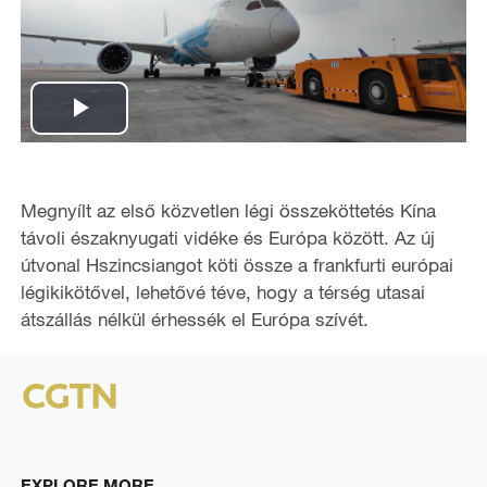
P
l
Megnyílt az első közvetlen légi összeköttetés Kína
a
távoli északnyugati vidéke és Európa között. Az új
útvonal Hszincsiangot köti össze a frankfurti európai
y
légikikötővel, lehetővé téve, hogy a térség utasai
átszállás nélkül érhessék el Európa szívét.
V
i
d
e
EXPLORE MORE