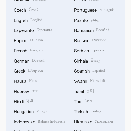
Český
Português
Czech
Portuguese
English
پښتو
English
Pashto
Esperanto
Română
Esperanto
Romanian
Filipino
Русский
Filipino
Russian
Français
Српски
French
Serbian
Deutsch
සිංහල
German
Sinhala
Ελληνικά
Español
Greek
Spanish
Hausa
Kiswahili
Hausa
Swahili
עברית
தமிழ்
Hebrew
Tamil
हिन्दी
ไทย
Hindi
Thai
Magyar
Türkçe
Hungarian
Turkish
Bahasa Indonesia
Українська
Indonesian
Ukrainian