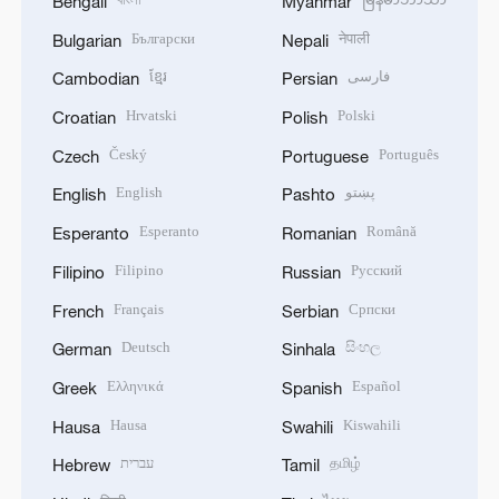
Bengali
Myanmar
Български
नेपाली
Bulgarian
Nepali
ខ្មែរ
فارسی
Cambodian
Persian
Hrvatski
Polski
Croatian
Polish
Český
Português
Czech
Portuguese
English
پښتو
English
Pashto
Esperanto
Română
Esperanto
Romanian
Filipino
Русский
Filipino
Russian
Français
Српски
French
Serbian
Deutsch
සිංහල
German
Sinhala
Ελληνικά
Español
Greek
Spanish
Hausa
Kiswahili
Hausa
Swahili
עברית
தமிழ்
Hebrew
Tamil