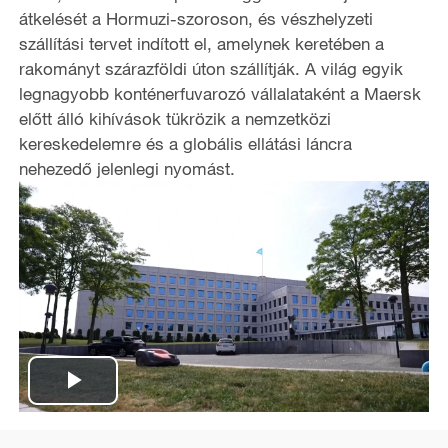
átkelését a Hormuzi-szoroson, és vészhelyzeti
szállítási tervet indított el, amelynek keretében a
rakományt szárazföldi úton szállítják. A világ egyik
legnagyobb konténerfuvarozó vállalataként a Maersk
előtt álló kihívások tükrözik a nemzetközi
kereskedelemre és a globális ellátási láncra
nehezedő jelenlegi nyomást.
P
l