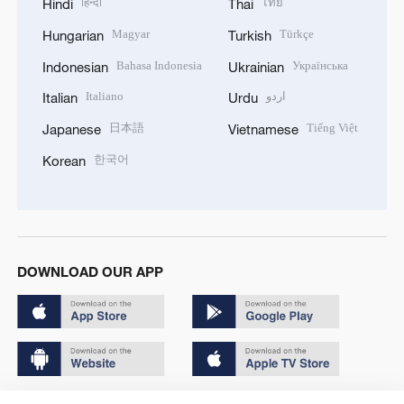
हिन्दी
ไทย
Hindi
Thai
Magyar
Türkçe
Hungarian
Turkish
Bahasa Indonesia
Українська
Indonesian
Ukrainian
Italiano
اردو
Italian
Urdu
日本語
Tiếng Việt
Japanese
Vietnamese
한국어
Korean
DOWNLOAD OUR APP