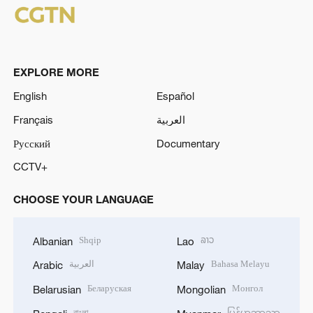
a
y
EXPLORE MORE
V
English
Español
Français
العربية
i
Русский
Documentary
d
CCTV+
e
CHOOSE YOUR LANGUAGE
o
Shqip
ລາວ
Albanian
Lao
العربية
Bahasa Melayu
Arabic
Malay
Беларуская
Монгол
Belarusian
Mongolian
বাংলা
မြန်မာဘာသာ